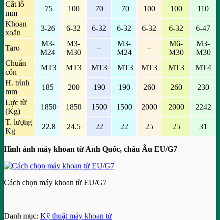
Cắt lỗ
75
100
70
70
100
100
110
mm
Khoan
3-26
6-32
6-32
6-32
6-32
6-32
6-47
xoắn
M3-
M3-
M3-
M6-
M3-
Taro
–
–
M24
M30
M24
M30
M30
Chuẩn
MT3
MT3
MT3
MT3
MT3
MT3
MT4
côn
H. trình
185
200
190
190
260
260
230
mm
Lực từ
1850
1850
1500
1500
2000
2000
2242
(Kg)
T. lượng
22.8
24.5
22
22
25
25
31
Kg
Hình ảnh máy khoan từ Anh Quốc, châu Âu EU/G7
Cách chọn máy khoan từ EU/G7
Danh mục:
Kỹ thuật máy khoan từ