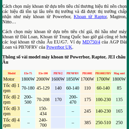
Cách chọn máy khoan từ dựa trên tiêu chí thương hiệu thì nên chọn
các hiệu đã tồn tại lâu trên thị trường và đã được thị trường chấp
nhận như máy khoan từ Powerbor,
Khoan từ Raptor
, Magtron,
Nitto…
Cách chọn máy khoan từ dựa trên tiêu chí giá, thì hầu như máy
khoan từ Đài Loan, Khoan từ Trung Quốc bao giờ giá cũng rẻ hơn
các loại khoan từ châu Âu EU/G7. Ví dụ
MD750/4
của AGP Đài
Loan và PB70FRV của
Powerbor UK
.
Thông số vài model máy khoan từ Powerbor, Raptor, JEI châu
Âu
Model
Ele-75
Ele-100
PB70/2
PB70FRV
PB100E
PB100EFRV
Mag mt4
Motor
1800W
2000W
1600W
1850W
1700W
1700W
1800W
Tốc độ 1
70-180
45-129
140
60-140
110
60-140
85
rpm
Tốc độ 2
200-
200-
70-208
170
175
100-230
135
rpm
500
470
Tốc độ 3
150-
–
–
245
140-230
165
rpm
434
Tốc độ 4
240-
–
–
385
250-510
250
rpm
700