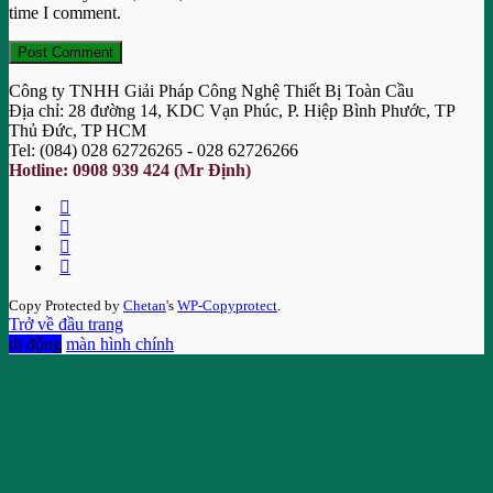
time I comment.
Công ty TNHH Giải Pháp Công Nghệ Thiết Bị Toàn Cầu
Địa chỉ: 28 đường 14, KDC Vạn Phúc, P. Hiệp Bình Phước, TP
Thủ Đức, TP HCM
Tel: (084) 028 62726265 - 028 62726266
Hotline: 0908 939 424 (Mr Định)
Copy Protected by
Chetan
's
WP-Copyprotect
.
Trở về đầu trang
di động
màn hình chính