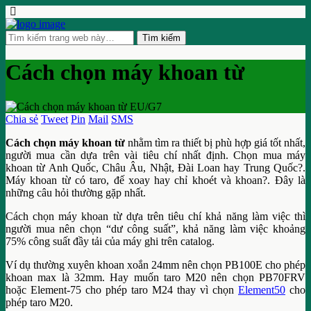
Cách chọn máy khoan từ
Chia sẻ
Tweet
Pin
Mail
SMS
Cách chọn máy khoan từ
nhằm tìm ra thiết bị phù hợp giá tốt nhất,
người mua cần dựa trên vài tiêu chí nhất định. Chọn mua máy
khoan từ Anh Quốc, Châu Âu, Nhật, Đài Loan hay Trung Quốc?.
Máy khoan từ có taro, đế xoay hay chỉ khoét và khoan?. Đây là
những câu hỏi thường gặp nhất.
Cách chọn máy khoan từ dựa trên tiêu chí khả năng làm việc thì
người mua nên chọn “dư công suất”, khả năng làm việc khoảng
75% công suất đầy tải của máy ghi trên catalog.
Ví dụ thường xuyên khoan xoắn 24mm nên chọn PB100E cho phép
khoan max là 32mm. Hay muốn taro M20 nên chọn PB70FRV
hoặc Element-75 cho phép taro M24 thay vì chọn
Element50
cho
phép taro M20.