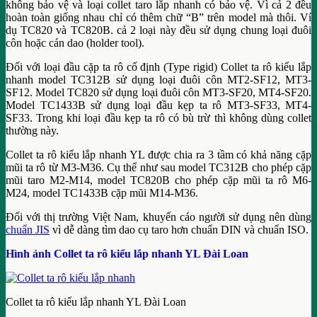
không bảo vệ và loại collet taro lắp nhanh có bảo vệ. Vì cả 2 đều
hoàn toàn giống nhau chỉ có thêm chữ “B” trên model mà thôi. Ví
dụ TC820 và TC820B. cả 2 loại này đều sử dụng chung loại đuôi
côn hoặc cán dao (holder tool).
Đối với loại đầu cặp ta rô cố định (Type rigid) Collet ta rô kiểu lắp
nhanh model TC312B sử dụng loại đuôi côn MT2-SF12, MT3-
SF12. Model TC820 sử dụng loại đuôi côn MT3-SF20, MT4-SF20.
Model TC1433B sử dụng loại đầu kẹp ta rô MT3-SF33, MT4-
SF33. Trong khi loại đầu kẹp ta rô có bù trừ thì không dùng collet
thường này.
Collet ta rô kiểu lắp nhanh YL được chia ra 3 tầm có khả năng cặp
mũi ta rô từ M3-M36. Cụ thể như sau model TC312B cho phép cặp
mũi taro M2-M14, model TC820B cho phép cặp mũi ta rô M6-
M24, model TC1433B cặp mũi M14-M36.
Đối với thị trường Việt Nam, khuyến cáo người sử dụng nên dùng
chuẩn JIS
vì dễ dàng tìm dao cụ taro hơn chuẩn DIN và chuẩn ISO.
Hình ảnh Collet ta rô kiểu lắp nhanh YL Đài Loan
Collet ta rô kiểu lắp nhanh YL Đài Loan