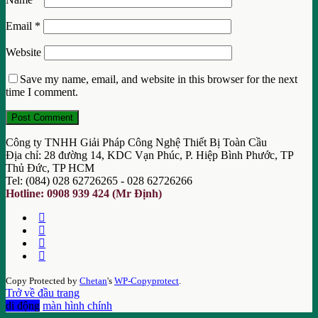
Email
*
Website
Save my name, email, and website in this browser for the next
time I comment.
Công ty TNHH Giải Pháp Công Nghệ Thiết Bị Toàn Cầu
Địa chỉ: 28 đường 14, KDC Vạn Phúc, P. Hiệp Bình Phước, TP
Thủ Đức, TP HCM
Tel: (084) 028 62726265 - 028 62726266
Hotline: 0908 939 424 (Mr Định)
Copy Protected by
Chetan
's
WP-Copyprotect
.
Trở về đầu trang
di động
màn hình chính