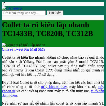
Collet ta rô kiểu lắp nhanh
TC1433B, TC820B, TC312B
Chia sẻ
Tweet
Pin
Mail
SMS
Collet ta rô kiểu lắp nhanh
không có chức năng bảo vệ quá tải do
nhà sản xuất Yaliang Đài Loan sản xuất gồm 3 model TC312B,
TC820B và TC1433B. Loại collet này tuy rằng thiếu chức năng
bảo vê nhưng là loại Collet được dùng nhiều nhất do giá thành rẻ
phù hợp với hầu hết người sử dụng.
Đây là loại Collet ta rô cho phép dùng trên hầu hết các loại thiết bị
có chức năng ta rô như
máy khoan phay
, máy khoan ta rô,
máy
khoan từ
và các thiết bị khác như máy ta rô cần thủy lực,
ta rô cần
dùng điện
.
Nếu nhìn sơ qua rất dễ nhầm lẩn collet ta rô kiểu lắp nhanh YL