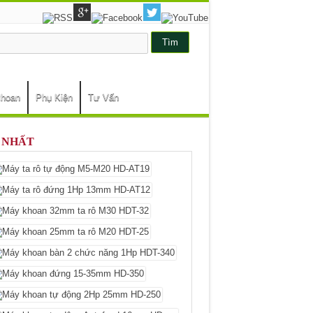
khoan
Phụ Kiện
Tư Vấn
 NHẤT