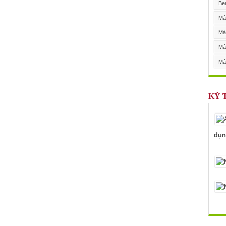
Be
Máy
Má
Má
Má
KỸ 
dụn