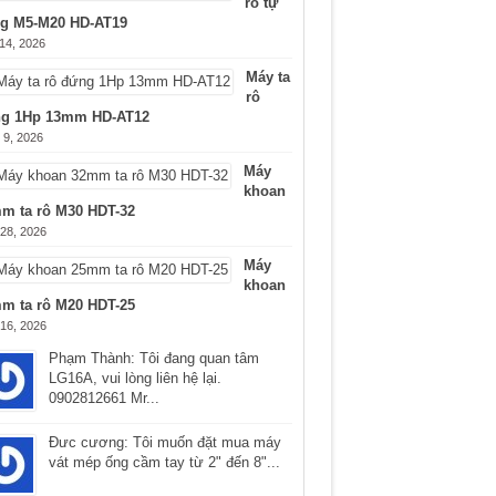
rô tự
g M5-M20 HD-AT19
 14, 2026
Máy ta
rô
g 1Hp 13mm HD-AT12
 9, 2026
Máy
khoan
m ta rô M30 HDT-32
 28, 2026
Máy
khoan
m ta rô M20 HDT-25
 16, 2026
Phạm Thành: Tôi đang quan tâm
LG16A, vui lòng liên hệ lại.
0902812661 Mr...
Ðưc cương: Tôi muốn đặt mua máy
vát mép ống cầm tay từ 2" đến 8"...