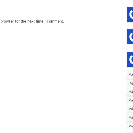
browser for the next time I comment.
Má
Og
Má
Má
Má
Máy
Máy