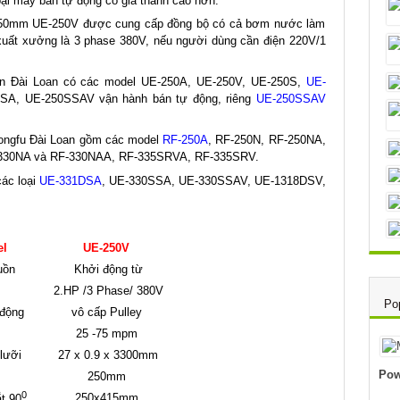
i máy bán tự động có giá thành cao hơn.
250mm UE-250V được cung cấp đồng bộ có cả bơm nước làm
xuất xưởng là 3 phase 380V, nếu người dùng cần điện 220V/1
 Đài Loan có các model UE-250A, UE-250V, UE-250S,
UE-
SA, UE-250SSAV vận hành bán tự động, riêng
UE-250SSAV
ongfu Đài Loan gồm các model
RF-250A
, RF-250N, RF-250NA,
F-330NA và RF-330NAA, RF-335SRVA, RF-335SRV.
ác loại
UE-331DSA
, UE-330SSA, UE-330SSAV, UE-1318DSV,
l
UE-250V
uồn
Khởi động từ
2.HP /3 Phase/ 380V
Po
 động
vô cấp Pulley
25 -75 mpm
lưỡi
27 x 0.9 x 3300mm
Pow
250mm
0
250x415mm
t 90