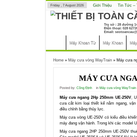
Giới Thiệu
Tin Tức –
Friday , 7 August 2026
Trụ sở : 28 đường 1
Điện thoại: 028 6
Email:
seotoancau@
Máy Khoan Từ
Máy Khoan
Máy
Home
»
Máy cưa vòng WayTrain
»
Máy cưa n
MÁY CƯA NGAN
Posted by:
Công Định
in
Máy cưa vòng WayTrain
Máy cưa ngang 2Hp 250mm UE-250V
, U
cưa cắt kim loại thiết kế nằm ngang, v
điều chỉnh bằng thủy lực.
Máy cưa vòng UE-250V có kiểu điều khiển 
máy đang vận hành. Trong khi các model U
Máy cưa ngang 2HP 250mm UE-250V thuộc 