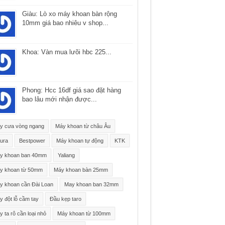
Giàu: Lò xo máy khoan bàn rộng
10mm giá bao nhiêu v shop...
Khoa: Vàn mua lưõi hbc 225...
Phong: Hcc 16df giá sao đặt hàng
bao lâu mới nhận được...
y cưa vòng ngang
Máy khoan từ châu Âu
ura
Bestpower
Máy khoan tự động
KTK
y khoan ban 40mm
Yaliang
y khoan từ 50mm
Máy khoan bàn 25mm
y khoan cần Đài Loan
May khoan ban 32mm
 đột lỗ cầm tay
Đầu kẹp taro
 ta rô cần loại nhỏ
Máy khoan từ 100mm