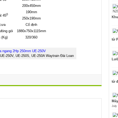
200x450mm
190mm
0
t 45
Khu
250x190mm
 cưa
Cố định
đóng gói
1880x750x1115mm
 (Kg)
320/360
từ 
E-250V, UE-250S, UE-250A Waytrain Đài Loan
Lưỡ
từ 
Máy
July