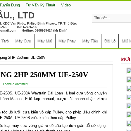
 Tuyển Dụng
Tư Vấn Kỹ Thuật
Video
4, KDC Vạn Phúc, P.Hiệp Bình Phước, TP. Thủ Đức
2726265 028 62726266
gmail.com
Hotline: 0908939424 (Mr Định)
 Tarô
Máy Cưa
Máy Mài
Máy Phay
Máy Tiện
Đột Lỗ
Mũi 
gang 2HP 250mm UE-250V
MỚI
G 2HP 250MM UE-250V
Leave a comment
E-250S, UE-250A Waytrain Đài Loan là loại cưa vòng chuyên
ận hành Manual, E-tô kẹp manual, bược cắt nhanh chậm được
tốc độ lưỡi cưa kiểu vô cấp Pulley, cho phép điều chỉnh khi
E-250A, UE-250S điều khiển theo cấp Pulley.
loại máy cưa vòng giá rẻ dó cấu tạo đơn giản dễ sử dụng.