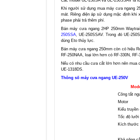
Các model UE-250SA và UE-250SSAV là loạ
Khi người sử dụng mua máy cưa ngang 
mát. Riêng điện áp sử dụng mặc định khi 
phase phải trả thêm phí.
Bán máy cưa ngang 2HP 250mm Waytrain
250SSA
, UE-250SSAV. Trong đó UE-250S
dùng Eto thủy lực.
Bán máy cưa ngang 250mm còn có hiệu R
RF-250NAA, loại lớn hơn có RF-330N, R
Nếu có nhu cầu cưa cắt lớn hơn nên mua c
UE-1318DS.
Thông số máy cưa ngang UE-250V
Mode
Công tắt ng
Motor
Kiểu truyền
Tốc độ lưỡi
Kích thước 
Khả năng cắ