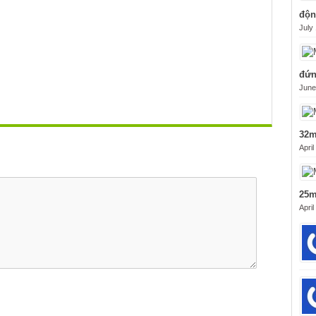
độn
July
đứn
June
32m
April
25m
April