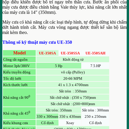
hộp điều khiển được bố trí ngay trên thân cưa. Bước ăn phôi của
máy cưa được điều chỉnh bằng Vale thủy lực, khả năng cắt lớn nhất
của máy cưa là 14″ (350mm).
Máy cưa có khả năng cắt các loại thép hình, tự động dừng khi chấm
dứt hành trình cắt. Máy cưa vòng ngang được thiết kế sẳn bộ làm
mát kèm theo.
Thông số kỹ thuật máy cưa UE-350
Model
UE-350SA
UE-350SSA
UE-350SAH
Công tắt nguồn
Khởi động từ
Motor 3ph/380V
5 Hp
7.5.HP
Kiểu truyền động
vô cấp (Pulley)
Tốc độ lưỡi
20-66 MPM
Kích thước lưỡi
41 x 1.3 x 4700mm
Sắt tròn : 350mm
0
Sắt chữ nhật : (350 x 750)mm
Khả năng cắt 90
Sắt chữ nhật : (200×800)mm
Sắt tròn: 350mm
Sắt tròn : 300mm
0
Khả năng cắt 45
330 x 300mm
350 x 430mm
250 x 250mm
Kiểu khung cưa
Cố định
Xoay
Cố định