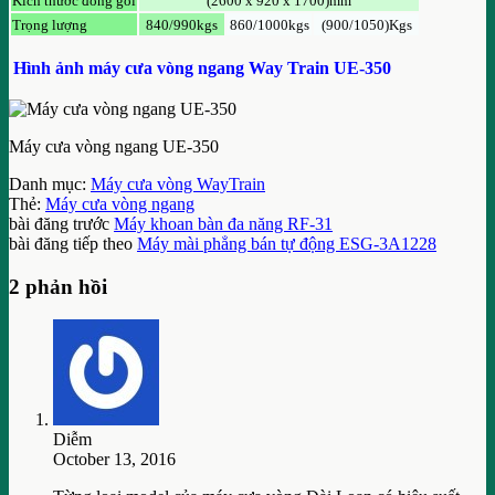
Kích thước đóng gói
(2600 x 920 x 1700)mm
Trọng lượng
840/990kgs
860/1000kgs
(900/1050)Kgs
Hình ảnh máy cưa vòng ngang Way Train UE-350
Máy cưa vòng ngang UE-350
Danh mục:
Máy cưa vòng WayTrain
Thẻ:
Máy cưa vòng ngang
bài đăng trước
Máy khoan bàn đa năng RF-31
bài đăng tiếp theo
Máy mài phẳng bán tự động ESG-3A1228
2 phản hồi
Diễm
October 13, 2016