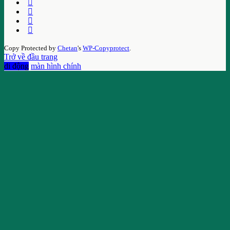
Copy Protected by
Chetan
's
WP-Copyprotect
.
Trở về đầu trang
di động
màn hình chính