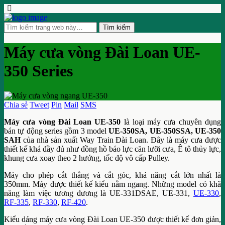
Máy cưa vòng Đài Loan UE-
350 Series
Chia sẻ
Tweet
Pin
Mail
SMS
Máy cưa vòng Đài Loan UE-350
là loại máy cưa chuyên dụng
bán tự động series gồm 3 model
UE-350SA, UE-350SSA, UE-350
SAH
của nhà sản xuất Way Train Đài Loan. Đây là máy cưa được
thiết kế khá đầy đủ như đồng hồ báo lực căn lưỡi cưa, Ê tô thủy lực,
khung cưa xoay theo 2 hướng, tốc độ vô cấp Pulley.
Máy cho phép cắt thẳng và cắt góc, khả năng cắt lớn nhất là
350mm. Máy được thiết kế kiểu nằm ngang. Những model có khã
năng làm việc tương đương là UE-331DSAE, UE-331,
UE-330
,
RF-335
,
RF-330
,
RF-420
.
Kiểu dáng máy cưa vòng Đài Loan UE-350 được thiết kế đơn giản,