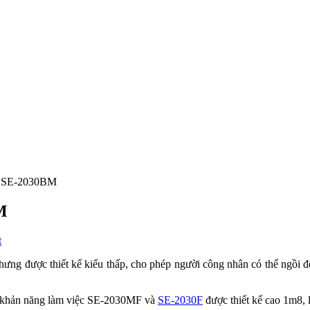
2 SE-2030BM
M
t
ưng được thiết kế kiểu thấp, cho phép người công nhân có thể ngồi để
g khản năng làm việc SE-2030MF và
SE-2030F
được thiết kế cao 1m8, l