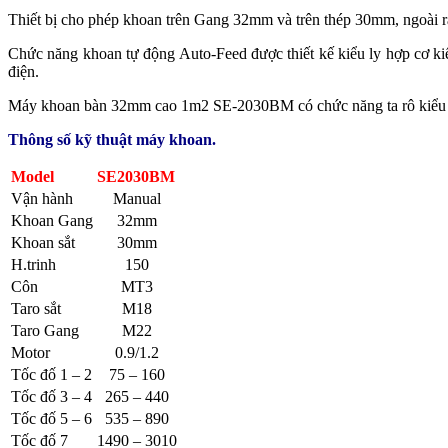
Thiết bị cho phép khoan trên Gang 32mm và trên thép 30mm, ngoài r
Chức năng khoan tự động Auto-Feed được thiết kế kiểu ly hợp cơ
điện.
Máy khoan bàn 32mm cao 1m2 SE-2030BM có chức năng ta rô kiểu bán t
Thông số kỹ thuật máy khoan.
Model
SE2030BM
Vận hành
Manual
Khoan Gang
32mm
Khoan sắt
30mm
H.trinh
150
Côn
MT3
Taro sắt
M18
Taro Gang
M22
Motor
0.9/1.2
Tốc đố 1 – 2
75 – 160
Tốc đố 3 – 4
265 – 440
Tốc đố 5 – 6
535 – 890
Tốc đố 7
1490 – 3010