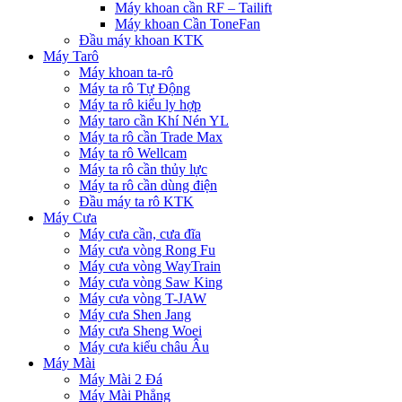
Máy khoan cần RF – Tailift
Máy khoan Cần ToneFan
Đầu máy khoan KTK
Máy Tarô
Máy khoan ta-rô
Máy ta rô Tự Động
Máy ta rô kiểu ly hợp
Máy taro cần Khí Nén YL
Máy ta rô cần Trade Max
Máy ta rô Wellcam
Máy ta rô cần thủy lực
Máy ta rô cần dùng điện
Đầu máy ta rô KTK
Máy Cưa
Máy cưa cần, cưa đĩa
Máy cưa vòng Rong Fu
Máy cưa vòng WayTrain
Máy cưa vòng Saw King
Máy cưa vòng T-JAW
Máy cưa Shen Jang
Máy cưa Sheng Woei
Máy cưa kiểu châu Âu
Máy Mài
Máy Mài 2 Đá
Máy Mài Phẳng