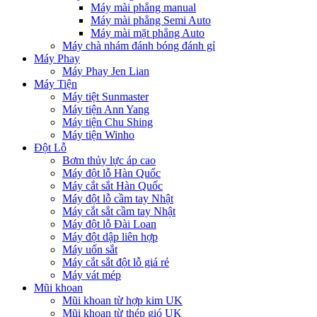
Máy mài phẳng manual
Máy mài phẳng Semi Auto
Máy mài mặt phẳng Auto
Máy chà nhám đánh bóng đánh gỉ
Máy Phay
Máy Phay Jen Lian
Máy Tiện
Máy tiệt Sunmaster
Máy tiện Ann Yang
Máy tiện Chu Shing
Máy tiện Winho
Đột Lỗ
Bơm thủy lực áp cao
Máy đột lỗ Hàn Quốc
Máy cắt sắt Hàn Quốc
Máy đột lỗ cầm tay Nhật
Máy cắt sắt cầm tay Nhật
Máy đột lỗ Đài Loan
Máy đột dập liên hợp
Máy uốn sắt
Máy cắt sắt đột lỗ giá rẻ
Máy vát mép
Mũi khoan
Mũi khoan từ hợp kim UK
Mũi khoan từ thép gió UK