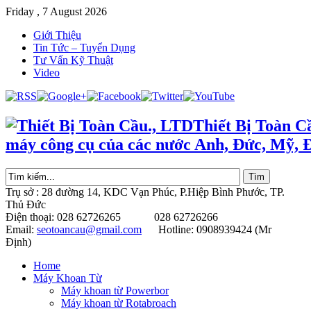
Friday , 7 August 2026
Giới Thiệu
Tin Tức – Tuyển Dụng
Tư Vấn Kỹ Thuật
Video
Thiết Bị Toàn C
máy công cụ của các nước Anh, Đức, Mỹ, 
Trụ sở : 28 đường 14, KDC Vạn Phúc, P.Hiệp Bình Phước, TP.
Thủ Đức
Điện thoại: 028 62726265 028 62726266
Email:
seotoancau@gmail.com
Hotline: 0908939424 (Mr
Định)
Home
Máy Khoan Từ
Máy khoan từ Powerbor
Máy khoan từ Rotabroach