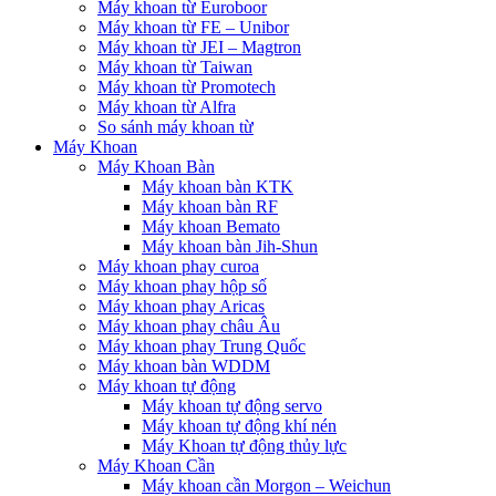
Máy khoan từ Euroboor
Máy khoan từ FE – Unibor
Máy khoan từ JEI – Magtron
Máy khoan từ Taiwan
Máy khoan từ Promotech
Máy khoan từ Alfra
So sánh máy khoan từ
Máy Khoan
Máy Khoan Bàn
Máy khoan bàn KTK
Máy khoan bàn RF
Máy khoan Bemato
Máy khoan bàn Jih-Shun
Máy khoan phay curoa
Máy khoan phay hộp số
Máy khoan phay Aricas
Máy khoan phay châu Âu
Máy khoan phay Trung Quốc
Máy khoan bàn WDDM
Máy khoan tự động
Máy khoan tự động servo
Máy khoan tự động khí nén
Máy Khoan tự động thủy lực
Máy Khoan Cần
Máy khoan cần Morgon – Weichun