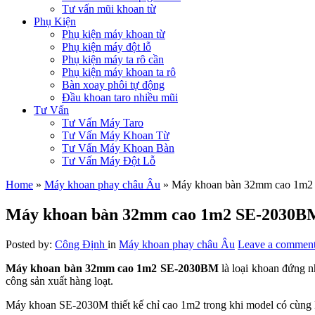
Tư vấn mũi khoan từ
Phụ Kiện
Phụ kiện máy khoan từ
Phụ kiện máy đột lỗ
Phụ kiện máy ta rô cần
Phụ kiện máy khoan ta rô
Bàn xoay phôi tự động
Đầu khoan taro nhiều mũi
Tư Vấn
Tư Vấn Máy Taro
Tư Vấn Máy Khoan Từ
Tư Vấn Máy Khoan Bàn
Tư Vấn Máy Đột Lỗ
Home
»
Máy khoan phay châu Âu
»
Máy khoan bàn 32mm cao 1m
Máy khoan bàn 32mm cao 1m2 SE-2030B
Posted by:
Công Định
in
Máy khoan phay châu Âu
Leave a commen
Máy khoan bàn 32mm cao 1m2 SE-2030BM
là loại khoan đứng nh
công sản xuất hàng loạt.
Máy khoan SE-2030M thiết kế chỉ cao 1m2 trong khi model có cùn