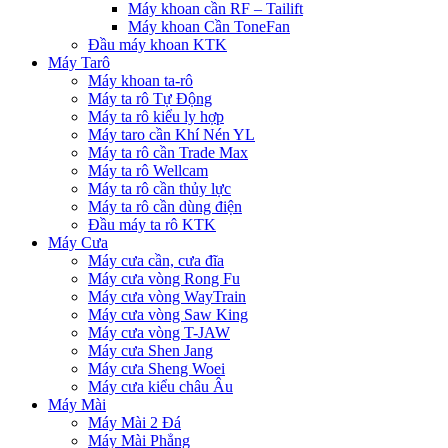
Máy khoan cần RF – Tailift
Máy khoan Cần ToneFan
Đầu máy khoan KTK
Máy Tarô
Máy khoan ta-rô
Máy ta rô Tự Động
Máy ta rô kiểu ly hợp
Máy taro cần Khí Nén YL
Máy ta rô cần Trade Max
Máy ta rô Wellcam
Máy ta rô cần thủy lực
Máy ta rô cần dùng điện
Đầu máy ta rô KTK
Máy Cưa
Máy cưa cần, cưa đĩa
Máy cưa vòng Rong Fu
Máy cưa vòng WayTrain
Máy cưa vòng Saw King
Máy cưa vòng T-JAW
Máy cưa Shen Jang
Máy cưa Sheng Woei
Máy cưa kiểu châu Âu
Máy Mài
Máy Mài 2 Đá
Máy Mài Phẳng