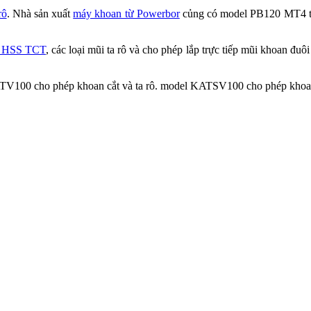
rô
. Nhà sản xuất
máy khoan từ Powerbor
củng có model PB120 MT4 tư
ừ HSS TCT
, các loại mũi ta rô và cho phép lắp trực tiếp mũi khoan đu
V100 cho phép khoan cắt và ta rô. model KATSV100 cho phép khoan c