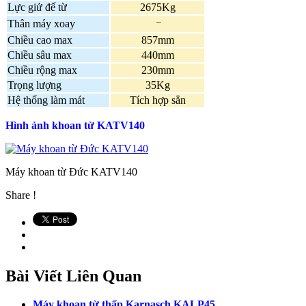
Lực giử đế từ
2675Kg
–
Thân máy xoay
Chiều cao max
857mm
Chiều sâu max
440mm
Chiều rộng max
230mm
Trọng lượng
35Kg
Hệ thống làm mát
Tích hợp sẳn
Hình ảnh khoan từ KATV140
Máy khoan từ Đức KATV140
Share !
Bài Viết Liên Quan
Máy khoan từ thấp Karnasch KALP45