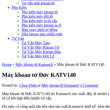
Tư vấn mũi khoan từ
Phụ Kiện
Phụ kiện máy khoan từ
Phụ kiện máy đột lỗ
Phụ kiện máy ta rô cần
Phụ kiện máy khoan ta rô
Bàn xoay phôi tự động
Đầu khoan taro nhiều mũi
Tư Vấn
Tư Vấn Máy Taro
Tư Vấn Máy Khoan Từ
Tư Vấn Máy Khoan Bàn
Tư Vấn Máy Đột Lỗ
Home
»
Máy khoan từ Karnasch
»
Máy khoan từ Đức KATV140
Máy khoan từ Đức KATV140
Posted by:
Công Định
in
Máy khoan từ Karnasch
1 Comment
Máy khoan từ Đức KATV140 do Karnasch sản xuất, đây là model có
số cơ kết hợp điều khiển vô cấp.
Do máy có công suất lớn nên nhà sản xuất Karnasch thiết kế kèm the