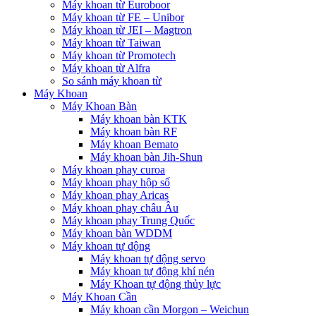
Máy khoan từ Euroboor
Máy khoan từ FE – Unibor
Máy khoan từ JEI – Magtron
Máy khoan từ Taiwan
Máy khoan từ Promotech
Máy khoan từ Alfra
So sánh máy khoan từ
Máy Khoan
Máy Khoan Bàn
Máy khoan bàn KTK
Máy khoan bàn RF
Máy khoan Bemato
Máy khoan bàn Jih-Shun
Máy khoan phay curoa
Máy khoan phay hộp số
Máy khoan phay Aricas
Máy khoan phay châu Âu
Máy khoan phay Trung Quốc
Máy khoan bàn WDDM
Máy khoan tự động
Máy khoan tự động servo
Máy khoan tự động khí nén
Máy Khoan tự động thủy lực
Máy Khoan Cần
Máy khoan cần Morgon – Weichun