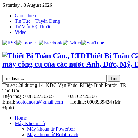
Saturday , 8 August 2026
Giới Thiệu
Tin Tức – Tuyển Dụng
Tư Vấn Kỹ Thuật
Video
Thiết Bị Toàn C
máy công cụ của các nước Anh, Đức, Mỹ, 
Trụ sở : 28 đường 14, KDC Vạn Phúc, P.Hiệp Bình Phước, TP.
Thủ Đức
Điện thoại: 028 62726265 028 62726266
Email:
seotoancau@gmail.com
Hotline: 0908939424 (Mr
Định)
Home
Máy Khoan Từ
Máy khoan từ Powerbor
Máy khoan từ Rotabroach