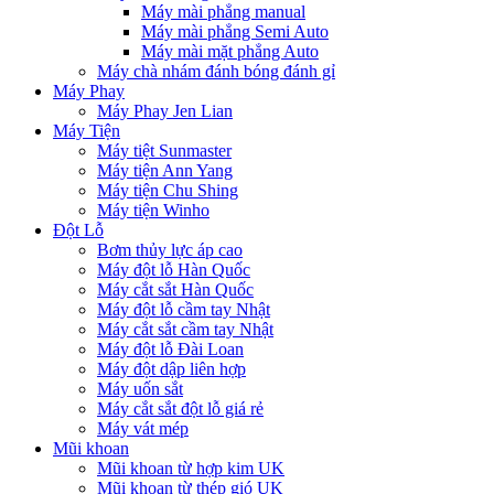
Máy mài phẳng manual
Máy mài phẳng Semi Auto
Máy mài mặt phẳng Auto
Máy chà nhám đánh bóng đánh gỉ
Máy Phay
Máy Phay Jen Lian
Máy Tiện
Máy tiệt Sunmaster
Máy tiện Ann Yang
Máy tiện Chu Shing
Máy tiện Winho
Đột Lỗ
Bơm thủy lực áp cao
Máy đột lỗ Hàn Quốc
Máy cắt sắt Hàn Quốc
Máy đột lỗ cầm tay Nhật
Máy cắt sắt cầm tay Nhật
Máy đột lỗ Đài Loan
Máy đột dập liên hợp
Máy uốn sắt
Máy cắt sắt đột lỗ giá rẻ
Máy vát mép
Mũi khoan
Mũi khoan từ hợp kim UK
Mũi khoan từ thép gió UK