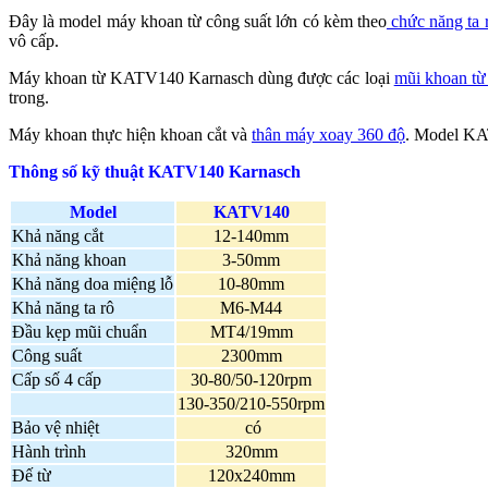
Đây là model máy khoan từ công suất lớn có kèm theo
chức năng ta 
vô cấp.
Máy khoan từ KATV140 Karnasch dùng được các loại
mũi khoan t
trong.
Máy khoan thực hiện khoan cắt và
thân máy xoay 360 độ
. Model KAT
Thông số kỹ thuật KATV140 Karnasch
Model
KATV140
Khả năng cắt
12-140mm
Khả năng khoan
3-50mm
Khả năng doa miệng lỗ
10-80mm
Khả năng ta rô
M6-M44
Đầu kẹp mũi chuẩn
MT4/19mm
Công suất
2300mm
Cấp số 4 cấp
30-80/50-120rpm
130-350/210-550rpm
Bảo vệ nhiệt
có
Hành trình
320mm
Đế từ
120x240mm