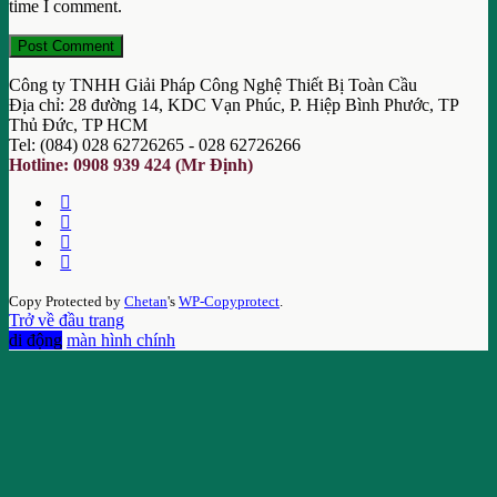
time I comment.
Công ty TNHH Giải Pháp Công Nghệ Thiết Bị Toàn Cầu
Địa chỉ: 28 đường 14, KDC Vạn Phúc, P. Hiệp Bình Phước, TP
Thủ Đức, TP HCM
Tel: (084) 028 62726265 - 028 62726266
Hotline: 0908 939 424 (Mr Định)
Copy Protected by
Chetan
's
WP-Copyprotect
.
Trở về đầu trang
di động
màn hình chính