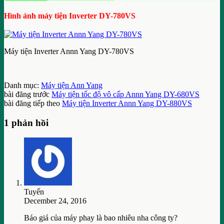
Hình ảnh máy tiện Inverter DY-780VS
Máy tiện Inverter Annn Yang DY-780VS
Danh mục:
Máy tiện Ann Yang
bài đăng trước
Máy tiện tốc độ vô cấp Annn Yang DY-680VS
bài đăng tiếp theo
Máy tiện Inverter Annn Yang DY-880VS
1 phản hồi
Tuyến
December 24, 2016
Báo giá của máy phay là bao nhiêu nha công ty?