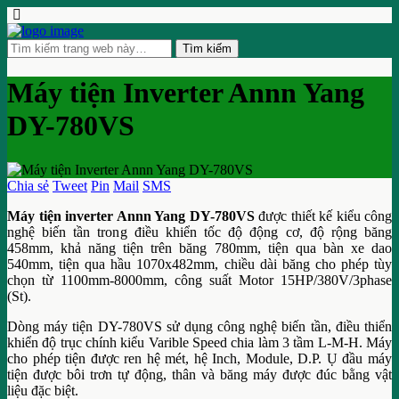
Máy tiện Inverter Annn Yang
DY-780VS
Chia sẻ
Tweet
Pin
Mail
SMS
Máy tiện inverter Annn Yang DY-780VS
được thiết kế kiểu công
nghệ biến tần trong điều khiển tốc độ động cơ, độ rộng băng
458mm, khả năng tiện trên băng 780mm, tiện qua bàn xe dao
540mm, tiện qua hầu 1070x482mm, chiều dài băng cho phép tùy
chọn từ 1100mm-8000mm, công suất Motor 15HP/380V/3phase
(St).
Dòng máy tiện DY-780VS sử dụng công nghệ biến tần, điều thiển
khiển độ trục chính kiểu Varible Speed chia làm 3 tầm L-M-H. Máy
cho phép tiện được ren hệ mét, hệ Inch, Module, D.P. Ụ đầu máy
tiện được bôi trơn tự động, thân và băng máy được đúc bằng vật
liệu đặc biệt.