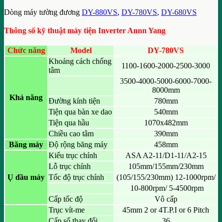
Dòng máy tường đương
DY-880VS
,
DY-780VS
,
DY-680VS
Thông số kỹ thuật máy tiện Inverter Annn Yang
Chức năng
Model
DY-780VS
Khoảng cách chống
1100-1600-2000-2500-3000
tâm
3500-4000-5000-6000-7000-
8000mm
Khả năng
Đường kính tiện
780mm
Tiện qua bàn xe dao
540mm
Tiện qua hầu
1070x482mm
Chiều cao tâm
390mm
Băng máy
Độ rộng băng máy
458mm
Kiểu trục chính
ASA A2-11/D1-11/A2-15
Lỗ trục chính
105mm/155mm/230mm
Ụ đầu máy
Tốc độ trục chính
(105/155/230mm) 12-1000rpm/
10-800rpm/ 5-4500rpm
Cấp tốc độ
Vô cấp
Trục vít-me
45mm 2 or 4T.P.I or 6 Pitch
Cấp số thay đổi
36