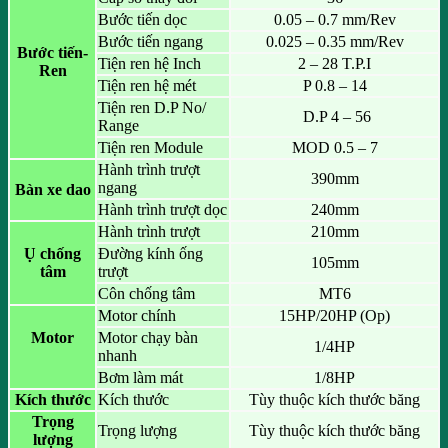
Bước tiến dọc
0.05 – 0.7 mm/Rev
Bước tiến ngang
0.025 – 0.35 mm/Rev
Bước tiến-
Tiện ren hệ Inch
2 – 28 T.P.I
Ren
Tiện ren hệ mét
P 0.8 – 14
Tiện ren D.P No/
D.P 4 – 56
Range
Tiện ren Module
MOD 0.5 – 7
Hành trình trượt
390mm
ngang
Bàn xe dao
Hành trình trượt dọc
240mm
Hành trình trượt
210mm
Ụ chống
Đường kính ống
105mm
tâm
trượt
Côn chống tâm
MT6
Motor chính
15HP/20HP (Op)
Motor
Motor chạy bàn
1/4HP
nhanh
Bơm làm mát
1/8HP
Kích thước
Kích thước
Tùy thuộc kích thước băng
Trọng
Trọng lượng
Tùy thuộc kích thước băng
lượng