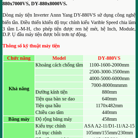
880x7000VS,
DY-880x8000VS.
Dòng máy tiện Inverter Annn Yang DY-880VS sử dụng công nghệ
biến tần.
Điều thiển khiển độ trục chính kiểu Varible Speed chia làm
3 tầm L-M-H, cho phép tiện được ren hệ mét, hệ Inch, Module,
D.P. Ụ đầu máy tiện được bôi trơn tự động.
Thông số kỹ thuật máy tiện
Chức năng
Model
DY-880VS
Khoảng cách chống tâm
1100-1600-2000mm
2500-3000-3500mm
4000-5000-6000mm
7000-8000mmmm
Khả năng
Đường kính tiện
880mm
Tiện qua bàn xe dao
640mm
Tiện qua hầu
1170x482mm
Chiều cao tâm
440mm
Băng máy
Độ rộng băng máy
458mm
Kiểu trục chính
ASA A2-11/D1-11/A2-15
Lỗ trục chính
105mm/155mm/230mm