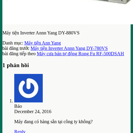
Máy tiện Inverter Annn Yang DY-880VS
Danh mục:
Máy tiện Ann Yang
bài đăng trước
Máy tiện Inverter Annn Yang DY-780VS
bài đăng tiếp theo
Máy cưa bán tự động Rong Fu RF-500DSAH
1 phản hồi
Bảo
December 24, 2016
Máy đang có hàng sẵn tại công ty không?
Reply