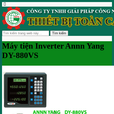
Máy tiện Inverter Annn Yang
DY-880VS