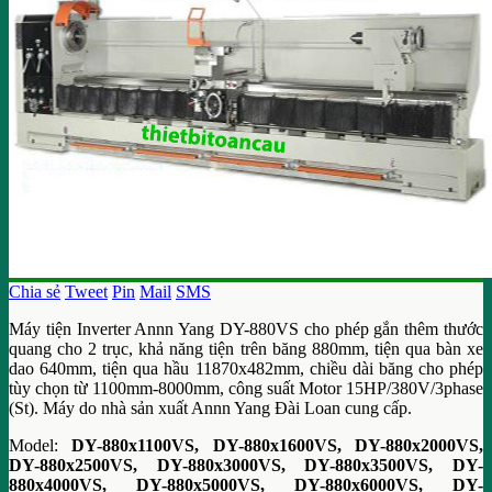
Chia sẻ
Tweet
Pin
Mail
SMS
Máy tiện Inverter Annn Yang DY-880VS cho phép gắn thêm thước
quang cho 2 trục, khả năng tiện trên băng 880mm, tiện qua bàn xe
dao 640mm, tiện qua hầu 11870x482mm, chiều dài băng cho phép
tùy chọn từ 1100mm-8000mm, công suất Motor 15HP/380V/3phase
(St). Máy do nhà sản xuất Annn Yang Đài Loan cung cấp.
Model:
DY-880x1100VS, DY-880x1600VS, DY-880x2000VS,
DY-880x2500VS,
DY-880x3000VS,
DY-880x3500VS,
DY-
880x4000VS,
DY-880x5000VS,
DY-880x6000VS,
DY-