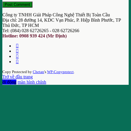
Công ty TNHH Giải Pháp Công Nghệ Thiết Bị Toàn Cầu
Địa chỉ: 28 đường 14, KDC Vạn Phúc, P. Hiệp Bình Phước, TP
Thủ Đức, TP HCM
Tel: (084) 028 62726265 - 028 62726266
Hotline: 0908 939 424 (Mr Định)
Copy Protected by
Chetan
's
WP-Copyprotect
.
Trở về đầu trang
di động
màn hình chính