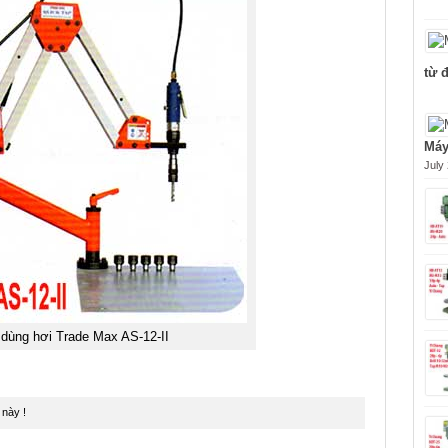
từ 
Máy
July
 dùng hơi Trade Max AS-12-II
 này !