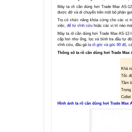
Máy ta rô cần dùng hơi Trade Max AS-12-I
được đở và di chuyển trên một bộ phận gọi
Trụ có chức năng khóa cứng cho các vị tr
việc,
đế từ vĩnh cửu
hoặc các vị trí nào mà
Máy ta rô cần dùng hơi Trade Max AS-12-I
cấp hơi như ống, lọc và bình tra dầu tự đ
vĩnh cửu, đầu gá
ta rô góc và góc 90 độ
, c
Thông số ta rô cần dùng hơi Trade Max A
Khả nă
Tốc đ
Tầm l
Trọng
Collet 
Hình ảnh ta rô cần dùng hơi Trade Max A