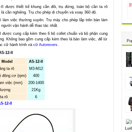
I được thiết kế khung cần đôi, trụ đứng, toàn bộ cần ta rô
 là cần nghiêng. Trụ cho phép di chuyển và xoay 360 độ.
í làm việc thường xuyên. Trụ máy cho phép lắp trên bàn làm
 người vận hành dễ thao tác nhất.
I được cung cấp kèm theo 6 bộ collet chuẩn và bộ phận cung
ộng. Không bao gồm cung cấp kèm theo là bàn làm việc, đế từ
Po
ác cữ hành trình và
cữ Autorevers
.
S-12-II
Model
AS-12-II
ng ta rô
M3-M12
ộ động cơ (rpm)
400
àm việc (mm)
200-1400
 lượng
21Kg
ta rô
6
S-12-II
Lưỡ