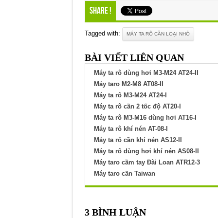
Share !
Tagged with:
MÁY TA RÔ CẦN LOẠI NHỎ
BÀI VIẾT LIÊN QUAN
Máy ta rô dùng hơi M3-M24 AT24-II
Máy taro M2-M8 AT08-II
Máy ta rô M3-M24 AT24-I
Máy ta rô cần 2 tốc độ AT20-I
Máy ta rô M3-M16 dùng hơi AT16-I
Máy ta rô khí nén AT-08-I
Máy ta rô cần khí nén AS12-II
Máy ta rô dùng hơi khí nén AS08-II
Máy taro cầm tay Đài Loan ATR12-3
Máy taro cần Taiwan
3 BÌNH LUẬN