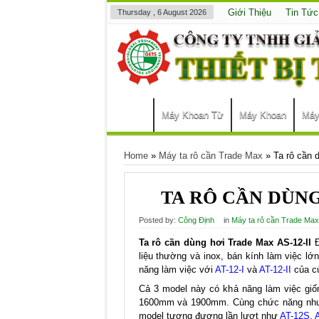
Giới Thiệu
Tin Tức
Thursday , 6 August 2026
Máy Khoan Từ
Máy Khoan
Máy
Home
»
Máy ta rô cần Trade Max
»
Ta rô cần 
TA RÔ CẦN DÙNG
Posted by:
Công Định
in
Máy ta rô cần Trade Max
Ta rô cần dùng hơi Trade Max AS-12-II
Đ
liệu thường và inox, bán kính làm việc 
năng làm việc với
AT-12-I
và
AT-12-II
của cù
Cả 3 model này có khả năng làm việc giố
1600mm và 1900mm. Cùng chức năng như lo
model tương đương lần lượt như
AT-12S
,
A