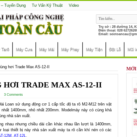
 – Tuyển Dụng
Tư Vấn Kỹ Thuật
Video
Trụ sở : 28 đường 14, 
Điện thoại: 028 627
Email:
seotoancau@gma
 Tarô
Máy Cưa
Máy Mài
Máy Phay
Máy Tiện
Đột Lỗ
Mũi 
dùng hơi Trade Max AS-12-II
MỚI
 HƠI TRADE MAX AS-12-II
3 Comments
ài Loan sử dụng động cơ 1 cấp tốc độ ta rô M2-M12 trên vật
lớn nhất 1400mm, nhỏ nhất 200mm. Modelmáy này có cùng khả
ng nhà sản xuất.
ng nhau nhưng chiều dài cần khác nhau lần lượt là 1400mm,
ại thiết bị này nhà sản xuất máy ta rô cần khí nén có các
T-12M
,
AT-12L
.