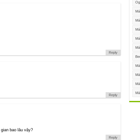
Og
Má
Má
Má
Máy
Máy
Reply
Be
Máy
Má
Má
Má
Reply
 gian bao lâu vậy?
Reply