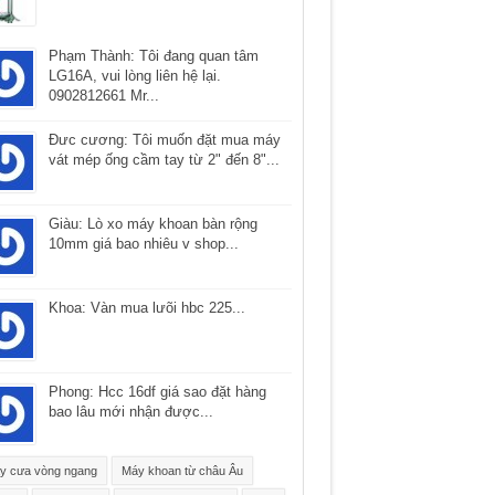
Phạm Thành: Tôi đang quan tâm
LG16A, vui lòng liên hệ lại.
0902812661 Mr...
Ðưc cương: Tôi muốn đặt mua máy
vát mép ống cầm tay từ 2" đến 8"...
Giàu: Lò xo máy khoan bàn rộng
10mm giá bao nhiêu v shop...
Khoa: Vàn mua lưõi hbc 225...
Phong: Hcc 16df giá sao đặt hàng
bao lâu mới nhận được...
y cưa vòng ngang
Máy khoan từ châu Âu