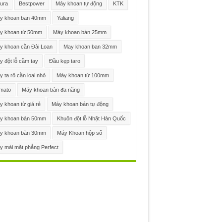
ura
Bestpower
Máy khoan tự động
KTK
y khoan ban 40mm
Yaliang
y khoan từ 50mm
Máy khoan bàn 25mm
y khoan cần Đài Loan
May khoan ban 32mm
 đột lỗ cầm tay
Đầu kẹp taro
 ta rô cần loại nhỏ
Máy khoan từ 100mm
mato
Máy khoan bàn đa năng
 khoan từ giá rẻ
Máy khoan bán tự động
y khoan bàn 50mm
Khuôn đột lỗ Nhật Hàn Quốc
y khoan bàn 30mm
Máy Khoan hộp số
y mài mặt phẳng Perfect