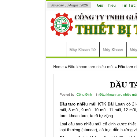
Giới Thiệu
Tin Tức
Saturday , 8 August 2026
Máy Khoan Từ
Máy Khoan
Máy
Home
»
Đầu khoan taro nhiều mũi
»
Đầu taro n
ĐẦU T
Posted by:
Công Định
in
Đầu khoan taro nhiều mũ
Đầu taro nhiều mũi KTK Đài Loan
có 2 l
mũi, 8 mũi, 9 mũi, 10 mũi, 11 mũi, 12 mũi
taro, khoan taro, ta rô tự động.
Loại đầu taro nhiều mũi cố định được thiết 
loại thường (standar), có trục dẫn hướng 