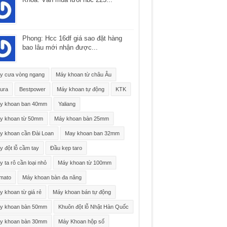
Phong: Hcc 16df giá sao đặt hàng
bao lâu mới nhận được...
y cưa vòng ngang
Máy khoan từ châu Âu
ura
Bestpower
Máy khoan tự động
KTK
y khoan ban 40mm
Yaliang
y khoan từ 50mm
Máy khoan bàn 25mm
y khoan cần Đài Loan
May khoan ban 32mm
 đột lỗ cầm tay
Đầu kẹp taro
 ta rô cần loại nhỏ
Máy khoan từ 100mm
mato
Máy khoan bàn đa năng
 khoan từ giá rẻ
Máy khoan bán tự động
y khoan bàn 50mm
Khuôn đột lỗ Nhật Hàn Quốc
y khoan bàn 30mm
Máy Khoan hộp số