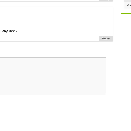
Má
i vậy add?
Reply