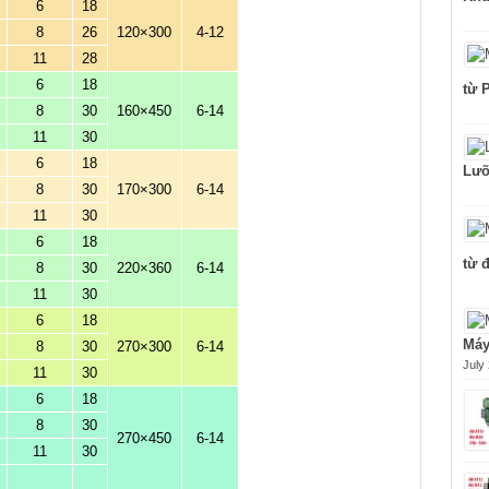
6
18
8
26
120×300
4-12
11
28
6
18
từ 
8
30
160×450
6-14
11
30
6
18
Lưỡ
8
30
170×300
6-14
11
30
6
18
từ 
8
30
220×360
6-14
11
30
6
18
Máy
8
30
270×300
6-14
July
11
30
6
18
8
30
270×450
6-14
11
30