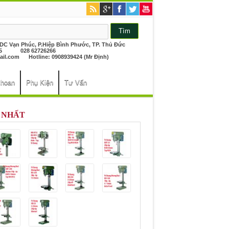
KDC Vạn Phúc, P.Hiệp Bình Phước, TP. Thủ Đức
26265 028 62726266
il.com
Hotline: 0908939424 (Mr Định)
khoan
Phụ Kiện
Tư Vấn
 NHẤT