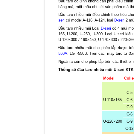
Đầu taro cố định không cần phải điều chỉnh 
bảng mả, một mẩu chi tiết sản phẩm mà thô
Đầu taro nhiều mũi điều chỉnh theo tiêu ch
seri
có model A-116, A-124, loại
D-seri
2 mũi
Đầu taro nhiều mũi Loại
D-seri
có 4 mũi mod
165, U-200, U-250, U-300. Loại U seri kiểu
U-120×300 / 160×450, U-170×300 / 220×36
Đầu taro nhiều mũi cho phép lắp được tr
550A
, LGT-550B. Trên các máy taro tự độ
Ngoài ra còn cho phép lắp trên các thiết 
Thông số đầu taro nhiều mũi U seri KTK
Model
Colle
C-5
U-110×165
C-6
C-9
C-6
U-120×200
C-9
C-12