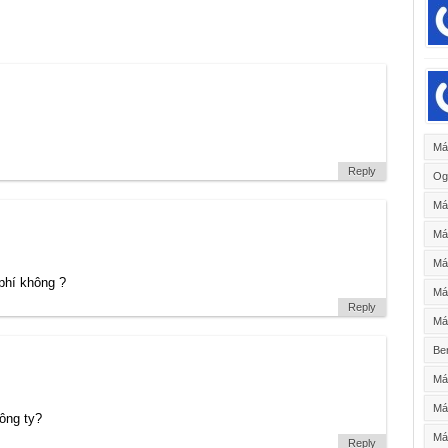
Má
Reply
Og
Má
Má
Má
phí không ?
Máy
Reply
Máy
Be
Máy
Má
ông ty?
Má
Reply