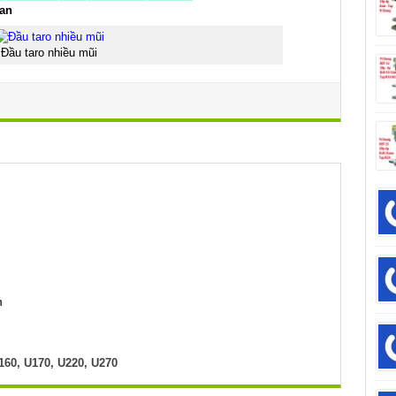
oan
Đầu taro nhiều mũi
h
160, U170, U220, U270