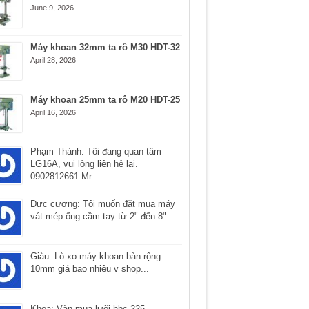
June 9, 2026
Máy khoan 32mm ta rô M30 HDT-32
April 28, 2026
Máy khoan 25mm ta rô M20 HDT-25
April 16, 2026
Phạm Thành: Tôi đang quan tâm
LG16A, vui lòng liên hệ lại.
0902812661 Mr...
Ðưc cương: Tôi muốn đặt mua máy
vát mép ống cầm tay từ 2" đến 8"...
Giàu: Lò xo máy khoan bàn rộng
10mm giá bao nhiêu v shop...
Khoa: Vàn mua lưõi hbc 225...