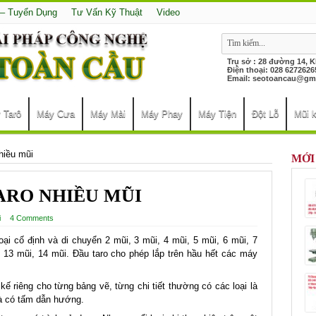
 – Tuyển Dụng
Tư Vấn Kỹ Thuật
Video
Trụ sở : 28 đường 14, 
Điện thoại: 028 627
Email:
seotoancau@gma
 Tarô
Máy Cưa
Máy Mài
Máy Phay
Máy Tiện
Đột Lỗ
Mũi 
hiều mũi
MỚI
ARO NHIỀU MŨI
i
4 Comments
oại cố định và di chuyển 2 mũi, 3 mũi, 4 mũi, 5 mũi, 6 mũi, 7
, 13 mũi, 14 mũi. Đầu taro cho phép lắp trên hầu hết các máy
kế riêng cho từng bảng vẽ, từng chi tiết thường có các loại là
và có tấm dẫn hướng.