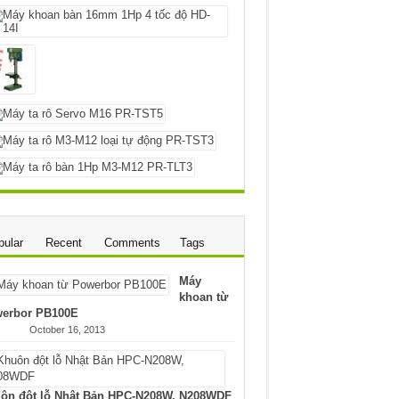
pular
Recent
Comments
Tags
Máy
khoan từ
erbor PB100E
October 16, 2013
ôn đột lỗ Nhật Bản HPC-N208W, N208WDF