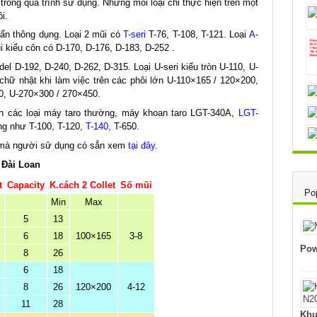
trong quá trình sử dụng. Nhưng mổi loại chi thực hiện trên một
i.
uẩn thông dụng. Loại 2 mũi có
T-seri
T-76, T-108, T-121. Loại
A-
 kiểu côn có D-170, D-176, D-183, D-252 .
el D-192, D-240, D-262, D-315. Loại U-seri kiểu tròn U-110, U-
 chữ nhật khi làm việc trên các phôi lớn U-110×165 / 120×200,
0, U-270×300 / 270×450.
ên các loại máy taro thường, máy khoan taro LGT-340A,
LGT-
ng như T-100, T-120,
T-140
, T-650.
bị mà người sử dụng có sẳn xem
tại đây
.
 Đài Loan
t
Capacity
K.cách 2 Collet
Số mũi
Po
Min
Max
5
13
6
18
100×165
3-8
Pow
8
26
6
18
8
26
120×200
4-12
11
28
Khu