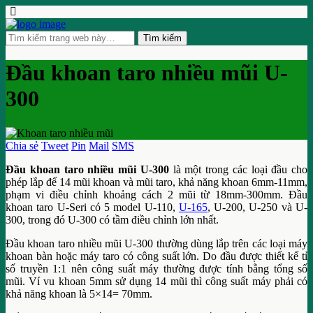
Đầu khoan taro nhiều mũi U-
300
Chia sẻ
Tweet
Pin
Mail
SMS
Đầu khoan taro nhiều mũi U-300
là một trong các loại đầu cho
phép lắp đế 14 mũi khoan và mũi taro, khả năng khoan 6mm-11mm,
phạm vi điều chỉnh khoảng cách 2 mũi từ 18mm-300mm. Đầu
khoan taro U-Seri có 5 model U-110,
U-165
, U-200, U-250 và U-
300, trong đó U-300 có tầm điều chỉnh lớn nhất.
Đầu khoan taro nhiều mũi U-300 thường dùng lắp trên các loại máy
khoan bàn hoặc máy taro có công suất lớn. Do đầu được thiết kế tỉ
số truyền 1:1 nên công suất máy thường được tính bằng tổng số
mũi. Ví vu khoan 5mm sử dụng 14 mũi thì công suất máy phải có
khả năng khoan là 5×14= 70mm.