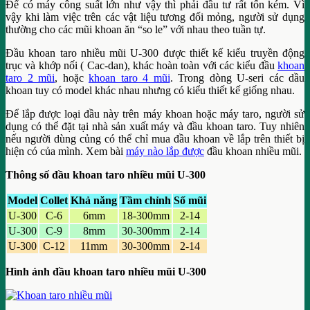
Để có máy công suất lớn như vậy thì phải đầu tư rất tốn kém. Vì
vậy khi làm việc trên các vật liệu tương đối mỏng, người sử dụng
thường cho các mũi khoan ăn “so le” với nhau theo tuần tự.
Đầu khoan taro nhiều mũi U-300 được thiết kế kiểu truyền động
trục và khớp nối ( Cac-dan), khác hoàn toàn với các kiểu đầu
khoan
taro 2 mũi
, hoặc
khoan taro 4 mũi
. Trong dòng U-seri các dầu
khoan tuy có model khác nhau nhưng có kiểu thiết kế giống nhau.
Để lắp được loại đầu này trên máy khoan hoặc máy taro, người sử
dụng có thể đặt tại nhà sản xuất máy và đầu khoan taro. Tuy nhiên
nếu người dùng củng có thể chỉ mua đầu khoan về lắp trên thiết bị
hiện có của mình. Xem bài
máy nào lắp được
đầu khoan nhiều mũi.
Thông số đầu khoan taro nhiều mũi U-300
Model
Collet
Khả năng
Tầm chỉnh
Số mũi
U-300
C-6
6mm
18-300mm
2-14
U-300
C-9
8mm
30-300mm
2-14
U-300
C-12
11mm
30-300mm
2-14
Hình ảnh đầu khoan taro nhiều mũi U-300