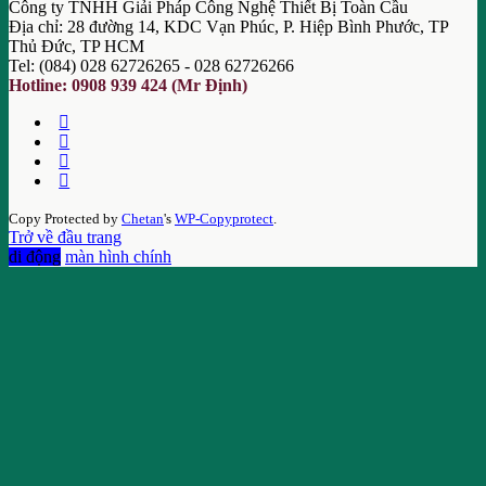
Công ty TNHH Giải Pháp Công Nghệ Thiết Bị Toàn Cầu
Địa chỉ: 28 đường 14, KDC Vạn Phúc, P. Hiệp Bình Phước, TP
Thủ Đức, TP HCM
Tel: (084) 028 62726265 - 028 62726266
Hotline: 0908 939 424 (Mr Định)
Copy Protected by
Chetan
's
WP-Copyprotect
.
Trở về đầu trang
di động
màn hình chính