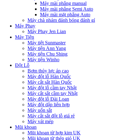
Máy mài phẳng manual
Máy mài phẳng Semi Auto
Máy mài mặt phẳng Auto
Máy chà nhám đánh bóng đánh gỉ
Máy Phay
Máy Phay Jen Lian
Máy Tiện
Máy tiệt Sunmaster
Máy tiện Ann Yang
Máy tiện Chu Shing
Máy tiện Winho
Đột Lỗ
Bơm thủy lực áp cao
Máy đột lỗ Hàn Quốc
Máy cắt sắt Hàn Quốc
Máy đột lỗ cầm tay Nhật
Máy cắt sắt cầm tay Nhật
Máy đột lỗ Đài Loan
Máy đột dập liên hợp
Máy uốn sắt
Máy cắt sắt đột lỗ giá rẻ
Máy vát mép
Mũi khoan
Mũi khoan từ hợp kim UK
Mũi khoan từ thép gió UK