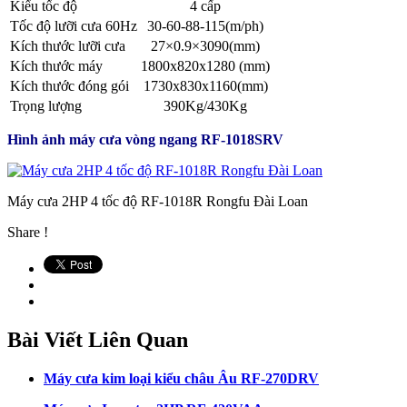
Kiểu tốc độ
4 cấp
Tốc độ lưỡi cưa 60Hz
30-60-88-115(m/ph)
Kích thước lưỡi cưa
27×0.9×3090(mm)
Kích thước máy
1800x820x1280 (mm)
Kích thước đóng gói
1730x830x1160(mm)
Trọng lượng
390Kg/430Kg
Hình ảnh máy cưa vòng ngang RF-1018SRV
Máy cưa 2HP 4 tốc độ RF-1018R Rongfu Đài Loan
Share !
Bài Viết Liên Quan
Máy cưa kim loại kiểu châu Âu RF-270DRV