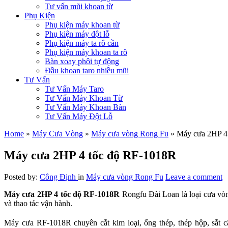
Tư vấn mũi khoan từ
Phụ Kiện
Phụ kiện máy khoan từ
Phụ kiện máy đột lỗ
Phụ kiện máy ta rô cần
Phụ kiện máy khoan ta rô
Bàn xoay phôi tự động
Đầu khoan taro nhiều mũi
Tư Vấn
Tư Vấn Máy Taro
Tư Vấn Máy Khoan Từ
Tư Vấn Máy Khoan Bàn
Tư Vấn Máy Đột Lỗ
Home
»
Máy Cưa Vòng
»
Máy cưa vòng Rong Fu
»
Máy cưa 2HP 4
Máy cưa 2HP 4 tốc độ RF-1018R
Posted by:
Công Định
in
Máy cưa vòng Rong Fu
Leave a comment
Máy cưa 2HP 4 tốc độ RF-1018R
Rongfu Đài Loan là loại cưa vòn
và thao tác vận hành.
Máy cưa RF-1018R chuyên cắt kim loại, ống thép, thép hộp, sắt c