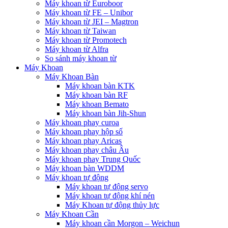
Máy khoan từ Euroboor
Máy khoan từ FE – Unibor
Máy khoan từ JEI – Magtron
Máy khoan từ Taiwan
Máy khoan từ Promotech
Máy khoan từ Alfra
So sánh máy khoan từ
Máy Khoan
Máy Khoan Bàn
Máy khoan bàn KTK
Máy khoan bàn RF
Máy khoan Bemato
Máy khoan bàn Jih-Shun
Máy khoan phay curoa
Máy khoan phay hộp số
Máy khoan phay Aricas
Máy khoan phay châu Âu
Máy khoan phay Trung Quốc
Máy khoan bàn WDDM
Máy khoan tự động
Máy khoan tự động servo
Máy khoan tự động khí nén
Máy Khoan tự động thủy lực
Máy Khoan Cần
Máy khoan cần Morgon – Weichun