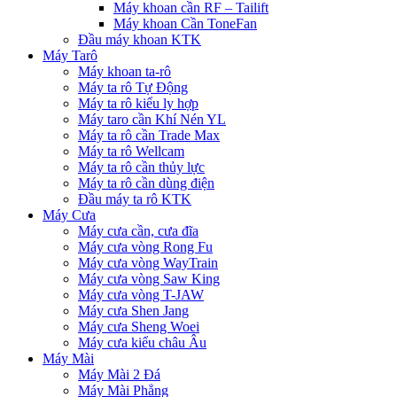
Máy khoan cần RF – Tailift
Máy khoan Cần ToneFan
Đầu máy khoan KTK
Máy Tarô
Máy khoan ta-rô
Máy ta rô Tự Động
Máy ta rô kiểu ly hợp
Máy taro cần Khí Nén YL
Máy ta rô cần Trade Max
Máy ta rô Wellcam
Máy ta rô cần thủy lực
Máy ta rô cần dùng điện
Đầu máy ta rô KTK
Máy Cưa
Máy cưa cần, cưa đĩa
Máy cưa vòng Rong Fu
Máy cưa vòng WayTrain
Máy cưa vòng Saw King
Máy cưa vòng T-JAW
Máy cưa Shen Jang
Máy cưa Sheng Woei
Máy cưa kiểu châu Âu
Máy Mài
Máy Mài 2 Đá
Máy Mài Phẳng