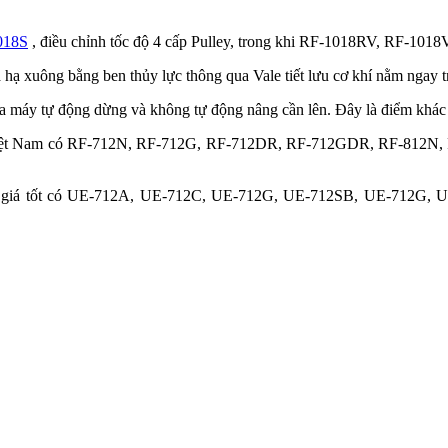
018S
, điều chỉnh tốc độ 4 cấp Pulley, trong khi RF-1018RV, RF-1018V
 xuông bằng ben thủy lực thông qua Vale tiết lưu cơ khí nằm ngay tr
ưa máy tự động dừng và không tự động nâng cần lên. Đây là điểm khác
ường Việt Nam có RF-712N, RF-712G, RF-712DR, RF-712GDR, RF-8
oan giá tốt có UE-712A, UE-712C, UE-712G, UE-712SB, UE-712G