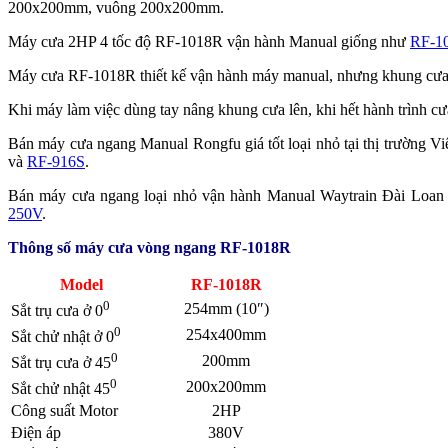
200x200mm, vuông 200x200mm.
Máy cưa 2HP 4 tốc độ RF-1018R vận hành Manual giống như
RF-1
Máy cưa RF-1018R thiết kế vận hành máy manual, nhưng khung cưa hạ
Khi máy làm việc dùng tay nâng khung cưa lên, khi hết hành trình c
Bán máy cưa ngang Manual Rongfu giá tốt loại nhỏ tại thị tr
và
RF-916S
.
Bán máy cưa ngang loại nhỏ vận hành Manual Waytrain Đài L
250V
.
Thông số máy cưa vòng ngang RF-1018R
Model
RF-1018R
0
254mm (10″)
Sắt trụ cưa ở 0
0
254x400mm
Sắt chử nhật ở 0
0
200mm
Sắt trụ cưa ở 45
0
200x200mm
Sắt chử nhật 45
Công suất Motor
2HP
Điện áp
380V