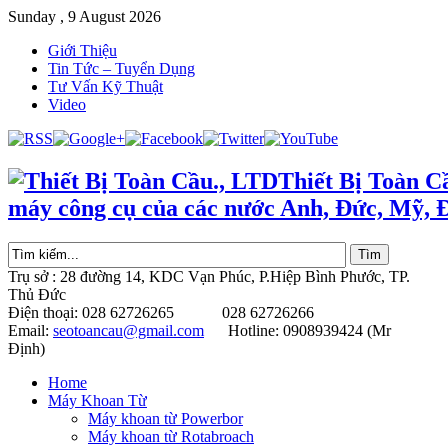
Sunday , 9 August 2026
Giới Thiệu
Tin Tức – Tuyển Dụng
Tư Vấn Kỹ Thuật
Video
Thiết Bị Toàn C
máy công cụ của các nước Anh, Đức, Mỹ, 
Trụ sở : 28 đường 14, KDC Vạn Phúc, P.Hiệp Bình Phước, TP.
Thủ Đức
Điện thoại: 028 62726265 028 62726266
Email:
seotoancau@gmail.com
Hotline: 0908939424 (Mr
Định)
Home
Máy Khoan Từ
Máy khoan từ Powerbor
Máy khoan từ Rotabroach