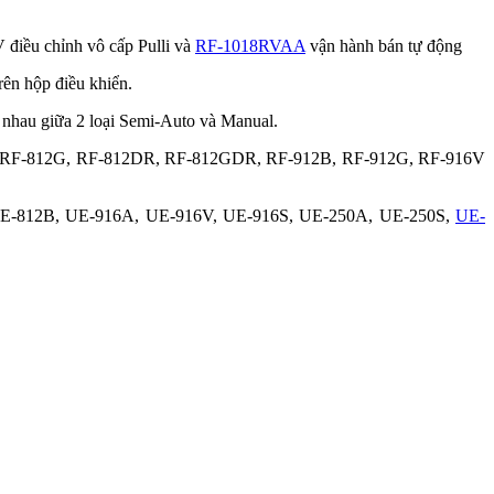
 điều chỉnh vô cấp Pulli và
RF-1018RVAA
vận hành bán tự động
ên hộp điều khiển.
 nhau giữa 2 loại Semi-Auto và Manual.
12N, RF-812G, RF-812DR, RF-812GDR, RF-912B, RF-912G, RF-916V
, UE-812B, UE-916A, UE-916V, UE-916S, UE-250A, UE-250S,
UE-