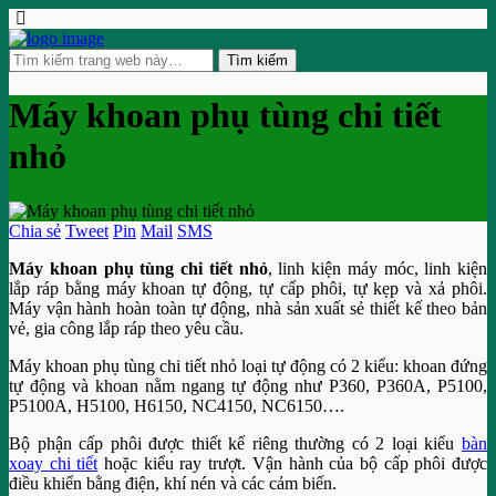
Máy khoan phụ tùng chi tiết
nhỏ
Chia sẻ
Tweet
Pin
Mail
SMS
Máy khoan phụ tùng chi tiết nhỏ
, linh kiện máy móc, linh kiện
lắp ráp bằng máy khoan tự động, tự cấp phôi, tự kẹp và xả phôi.
Máy vận hành hoàn toàn tự động, nhà sản xuất sẻ thiết kế theo bản
vẻ, gia công lắp ráp theo yêu cầu.
Máy khoan phụ tùng chi tiết nhỏ loại tự động có 2 kiểu: khoan đứng
tự động và khoan nằm ngang tự động như P360, P360A, P5100,
P5100A, H5100, H6150, NC4150, NC6150….
Bộ phận cấp phôi được thiết kế riêng thường có 2 loại kiểu
bàn
xoay chi tiết
hoặc kiểu ray trượt. Vận hành của bộ cấp phôi được
điều khiển bằng điện, khí nén và các cảm biến.