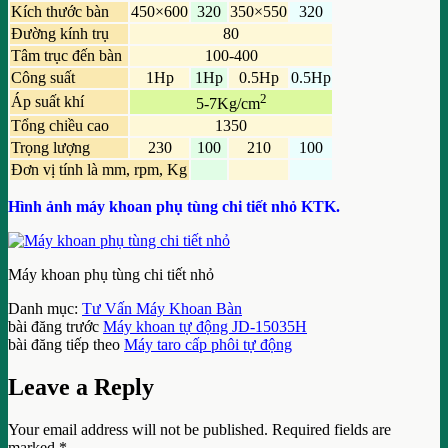
Kích thước bàn
450×600
320
350×550
320
Đường kính trụ
80
Tâm trục đến bàn
100-400
Công suất
1Hp
1Hp
0.5Hp
0.5Hp
2
Áp suất khí
5-7Kg/cm
Tổng chiều cao
1350
Trọng lượng
230
100
210
100
Đơn vị tính là mm, rpm, Kg
Hình ảnh máy khoan phụ tùng chi tiết nhỏ KTK.
Máy khoan phụ tùng chi tiết nhỏ
Danh mục:
Tư Vấn Máy Khoan Bàn
bài đăng trước
Máy khoan tự động JD-15035H
bài đăng tiếp theo
Máy taro cấp phôi tự động
Leave a Reply
Your email address will not be published.
Required fields are
marked
*