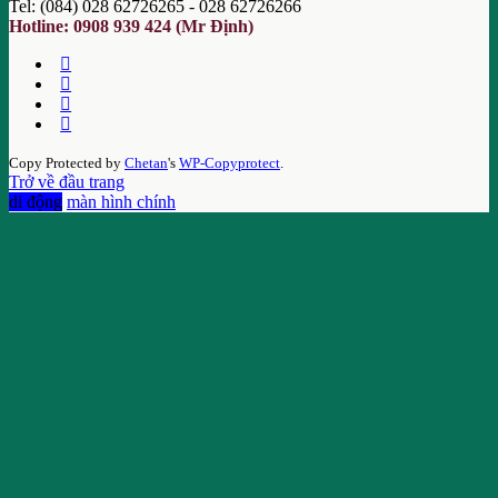
Tel: (084) 028 62726265 - 028 62726266
Hotline: 0908 939 424 (Mr Định)
Copy Protected by
Chetan
's
WP-Copyprotect
.
Trở về đầu trang
di động
màn hình chính