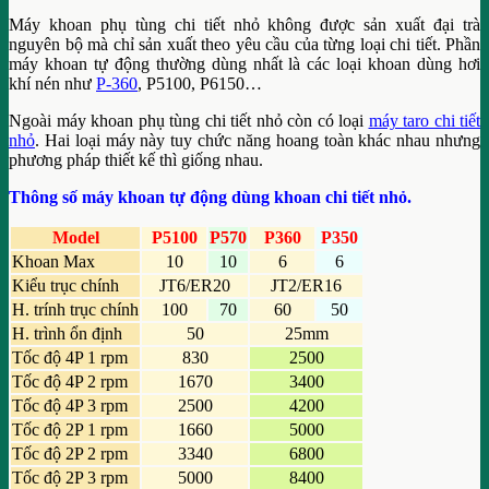
Máy khoan phụ tùng chi tiết nhỏ không được sản xuất đại trà
nguyên bộ mà chỉ sản xuất theo yêu cầu của từng loại chi tiết. Phần
máy khoan tự động thường dùng nhất là các loại khoan dùng hơi
khí nén như
P-360
, P5100, P6150…
Ngoài máy khoan phụ tùng chi tiết nhỏ còn có loại
máy taro chi tiết
nhỏ
. Hai loại máy này tuy chức năng hoang toàn khác nhau nhưng
phương pháp thiết kế thì giống nhau.
Thông số máy khoan tự động dùng khoan chi tiết nhỏ.
Model
P5100
P570
P360
P350
Khoan Max
10
10
6
6
Kiểu trục chính
JT6/ER20
JT2/ER16
H. trính trục chính
100
70
60
50
H. trình ổn định
50
25mm
Tốc độ 4P 1 rpm
830
2500
Tốc độ 4P 2 rpm
1670
3400
Tốc độ 4P 3 rpm
2500
4200
Tốc độ 2P 1 rpm
1660
5000
Tốc độ 2P 2 rpm
3340
6800
Tốc độ 2P 3 rpm
5000
8400