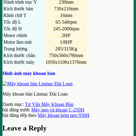
Hành trình trục Y
230mm
Kích thước bàn
730x210mm
Rãnh chữ T
16mm
Tốc độ L
65-540rpm
Tốc độ H
245-2000rpm
Motor chính
2HP
Motor làm mát
1/8HP
Trọng lượng
285/315Kg
Kích thước chân
750x560x790mm
Kích thước máy
1050x1100x1370mm
Hình ảnh máy khoan bàn
Máy khoan bàn Linmac Đài Loan
Danh mục:
Tư Vấn Máy Khoan Bàn
bài đăng trước
Máy taro và khoan C-250H
bài đăng tiếp theo
Máy khoan kèm taro 930H
Leave a Reply