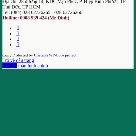
Địa chỉ: 28 đường 14, KDC Vạn Phúc, P. Hiệp Bình Phước, TP
Thủ Đức, TP HCM
Tel: (084) 028 62726265 - 028 62726266
Hotline: 0908 939 424 (Mr Định)
Copy Protected by
Chetan
's
WP-Copyprotect
.
Trở về đầu trang
di động
màn hình chính