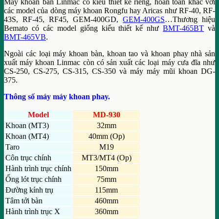
Máy khoan bàn Linmac có kiểu thiết kế riêng, hoàn toàn khác với
các model của dòng máy khoan Rongfu hay Aricas như RF-40, RF-
43S, RF-45, RF45, GEM-400GD,
GEM-400GS
…Thương hiệu
Bemato có các model giống kiểu thiết kế như
BMT-465BT
và
BMT-465VB
.
Ngoài các loại máy khoan bàn, khoan tao và khoan phay nhà sản
xuất máy khoan Linmac còn có sản xuất các loại máy cưa đĩa như
CS-250, CS-275, CS-315, CS-350 và máy máy mũi khoan DG-
375.
Thông số máy máy khoan phay.
Model
MD-930
Khoan (MT3)
32mm
Khoan (MT4)
40mm (Op)
Taro
M19
Côn trục chính
MT3/MT4 (Op)
Hành trình trục chính
150mm
Ống lót trục chính
75mm
Đường kính trụ
115mm
Tâm tới bàn
460mm
Hành trình trục X
360mm