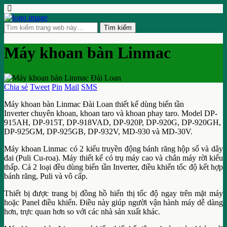
Máy khoan bàn Linmac
Chia sẻ
Tweet
Pin
Mail
SMS
Máy khoan bàn Linmac Đài Loan thiết kế dùng biến tần
Inverter chuyên khoan, khoan taro và khoan phay taro. Model DP-
915AH, DP-915T, DP-918VAD, DP-920P, DP-920G, DP-920GH,
DP-925GM, DP-925GB, DP-932V, MD-930 và MD-30V.
Máy khoan Linmac có 2 kiểu truyền động bánh răng hộp số và dây
đai (Puli Cu-roa). Máy thiết kế có trụ máy cao và chân máy rời kiểu
thấp. Cả 2 loại đều dùng biến tần Inverter, điều khiển tốc độ kết hợp
bánh răng, Puli và vô cấp.
Thiết bị được trang bị đồng hồ hiển thị tốc độ ngay trên mặt máy
hoặc Panel điều khiển. Điều này giúp người vận hành máy dễ dàng
hơn, trực quan hơn so với các nhà sản xuất khác.