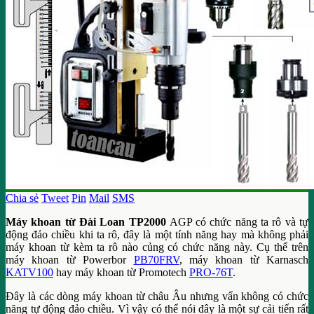
Chia sẻ
Tweet
Pin
Mail
SMS
Máy khoan từ Đài Loan TP2000
AGP có chức năng ta rô và tự
động đảo chiều khi ta rô, đây là một tính năng hay mà không phải
máy khoan từ kèm ta rô nào củng có chức năng này. Cụ thể trên
máy khoan từ Powerbor
PB70FRV
, máy khoan từ Karnasch
KATV100
hay máy khoan từ Promotech
PRO-76T
.
Đây là các dòng máy khoan từ châu Âu nhưng vẩn không có chức
năng tự động đảo chiều. Vì vậy có thể nói đây là một sự cải tiến rất