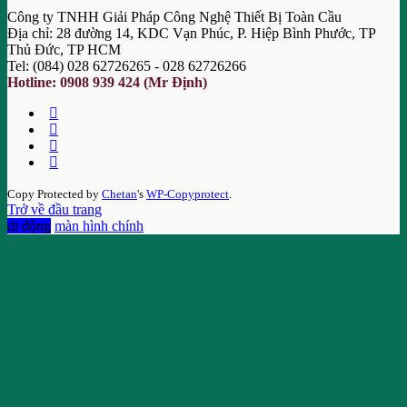
Công ty TNHH Giải Pháp Công Nghệ Thiết Bị Toàn Cầu
Địa chỉ: 28 đường 14, KDC Vạn Phúc, P. Hiệp Bình Phước, TP
Thủ Đức, TP HCM
Tel: (084) 028 62726265 - 028 62726266
Hotline: 0908 939 424 (Mr Định)
Copy Protected by
Chetan
's
WP-Copyprotect
.
Trở về đầu trang
di động
màn hình chính