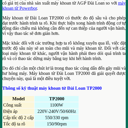
có giá trị của nhà sản xuất máy khoan từ AGP Đài Loan so với
máy
khoan từ Powerbor
.
Máy khoan từ Đài Loan TP2000 có thước đo độ sâu và cho phép
đạt trước hành trình ta rô. Khi thực hiện xong hành trình động cơ tự
động đảo chiều mà không cần đến sự can thiệp của người vận hành,
vì vậy thao tác sẽ đơn giản hơn.
Mặc khác đối với các trường hợp ta rô không xuyên qua lỗ, việc đặt
trước độ sâu này sẽ an toàn cho mũi và máy khoan từ. Đối với các
loại máy khoan từ khác, người vận hành phải theo dỏi quá trình ta
rô và có thao tác dừng máy bằng tay khi hết hành trình.
Do đó chỉ cần một chút lơ là trong thao tác củng dẩn đến gãy mũi và
hư hỏng máy. Máy khoan từ Đài Loan TP2000 đã giải quyết được
chuyện này, quả là một điều tuyệt vời.
Thông số kỹ thuật máy khoan từ Đài Loan TP2000
Model
TP2000
Công suất
1100W
Điện áp
220V-240V/50/60Hz
Cấp tốc độ 2 cấp
550/330 rpm
Tốc độ ta rô
150/90rpm