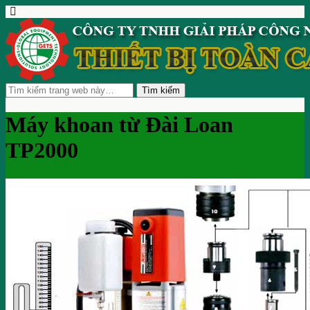
Máy khoan từ Đài Loan
TP2000