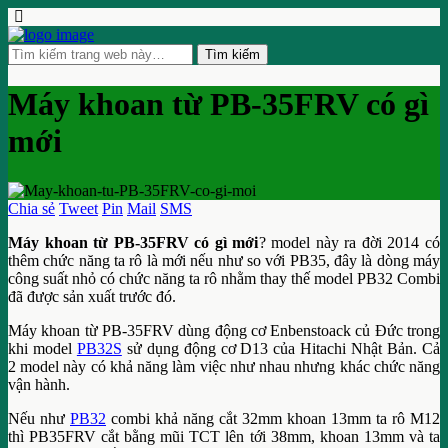
Máy khoan từ PB-35FRV có gì
mới
Chia sẻ
Tweet
Pin
Mail
SMS
Máy khoan từ PB-35FRV có gì mới
? model này ra đời 2014 có
thêm chức năng ta rô là mới nếu như so với PB35, đây là dòng máy
công suất nhỏ có chức năng ta rô nhằm thay thế model PB32 Combi
đã được sản xuất trước đó.
Máy khoan từ PB-35FRV dùng động cơ Enbenstoack củ Đức trong
khi model
PB32S
sử dụng động cơ D13 của Hitachi Nhật Bản. Cả
2 model này có khả năng làm việc như nhau nhưng khác chức năng
vận hành.
Nếu như
PB32
combi khả năng cắt 32mm khoan 13mm ta rô M12
thì PB35FRV cắt bằng mũi TCT lên tới 38mm, khoan 13mm và ta