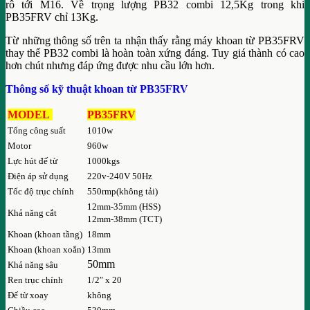
rô tới M16. Về trọng lượng PB32 combi 12,5Kg trong khi
PB35FRV chỉ 13Kg.
Từ những thông số trên ta nhận thấy rằng máy khoan từ PB35FRV
thay thế PB32 combi là hoàn toàn xứng đáng. Tuy giá thành có cao
hơn chút nhưng đáp ứng được nhu cầu lớn hơn.
Thông số kỹ thuật khoan từ PB35FRV
MODEL
PB35FRV
Tổng công suất
1010w
Motor
960w
Lực hút đế từ
1000kgs
Điện áp sử dụng
220v-240V 50Hz
Tốc độ trục chính
550rmp(không tải)
12mm-35mm (HSS)
Khả năng cắt
12mm-38mm (TCT)
Khoan (khoan tầng)
18mm
Khoan (khoan xoắn)
13mm
50mm
Khả năng sâu
Ren trục chính
1/2″ x 20
Đế từ xoay
không