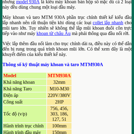
nhưng
model 930A
là kiểu máy khoan bàn hộp số mặc dù cả 2 loại
này đều dùng chung một loại đầu máy.
Máy khoan và taro MTM 930A phần trục chính thiết kế kiểu đầu
lắp nhanh nên rất thuận tiện khi dùng các loại
collet lắp nhanh
cho
mũi taro lớn. Tuy nhiên sẽ không thể lắp mũi khoan đuôi côn trực
tiếp vào như máy
khoan từ châu Âu
mà phải thông qua đầu nối rời.
Việc lắp thêm đầu nối làm cho trục chính dài ra, điều này có thể dẫn
đến bị rung trong quá trình khoan mũi lớn. Có thể xem đây là một
khuyết điểm của kiểu thiết kế này.
Thông số kỹ thuật máy khoan và taro MTM930A
Model
MTM930A
Khả năng khoan
32mm
Khả năng Taro
M10-M30
Điện áp
220V/380V
Công suất
2HP
756, 456,
Tốc độ (v/p)
303, 186,
127, 51
Hành trình trục chính
100mm
Hành trình đầu máy
150mm