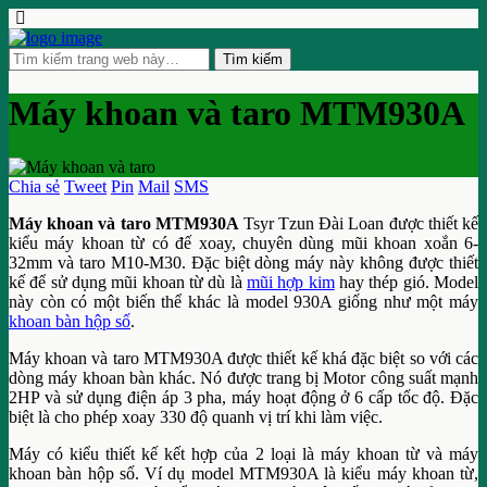
Máy khoan và taro MTM930A
Chia sẻ
Tweet
Pin
Mail
SMS
Máy khoan và taro MTM930A
Tsyr Tzun Đài Loan được thiết kế
kiểu máy khoan từ có đế xoay, chuyên dùng mũi khoan xoắn 6-
32mm và taro M10-M30. Đặc biệt dòng máy này không được thiết
kế để sử dụng mũi khoan từ dù là
mũi hợp kim
hay thép gió. Model
này còn có một biến thể khác là model 930A giống như một máy
khoan bàn hộp số
.
Máy khoan và taro MTM930A được thiết kế khá đặc biệt so với các
dòng máy khoan bàn khác. Nó được trang bị Motor công suất mạnh
2HP và sử dụng điện áp 3 pha, máy hoạt động ở 6 cấp tốc độ. Đặc
biệt là cho phép xoay 330 độ quanh vị trí khi làm việc.
Máy có kiểu thiết kế kết hợp của 2 loại là máy khoan từ và máy
khoan bàn hộp số. Ví dụ model MTM930A là kiểu máy khoan từ,