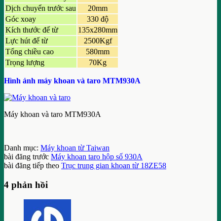
Dịch chuyển trước sau
20mm
Góc xoay
330 độ
Kích thước đế từ
135x280mm
Lực hút đế từ
2500Kgf
Tổng chiều cao
580mm
Trọng lượng
70Kg
Hình ảnh máy khoan và taro MTM930A
Máy khoan và taro MTM930A
Danh mục:
Máy khoan từ Taiwan
bài đăng trước
Máy khoan taro hộp số 930A
bài đăng tiếp theo
Trục trung gian khoan từ 18ZE58
4 phản hồi