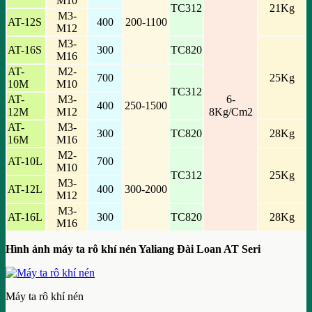
M10
TC312
21Kg
M3-
AT-12S
400
200-1100
M12
M3-
AT-16S
300
TC820
M16
AT-
M2-
700
25Kg
10M
M10
TC312
AT-
M3-
6-
400
250-1500
12M
M12
8Kg/Cm2
AT-
M3-
300
TC820
28Kg
16M
M16
M2-
AT-10L
700
M10
TC312
25Kg
M3-
AT-12L
400
300-2000
M12
M3-
AT-16L
300
TC820
28Kg
M16
Hình ảnh máy ta rô khí nén Yaliang Đài Loan AT Seri
Máy ta rô khí nén