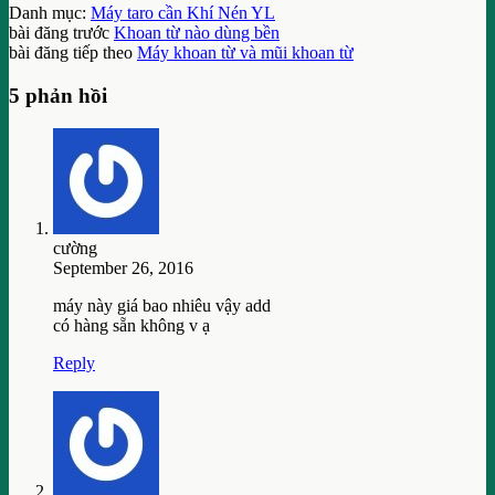
Danh mục:
Máy taro cần Khí Nén YL
bài đăng trước
Khoan từ nào dùng bền
bài đăng tiếp theo
Máy khoan từ và mũi khoan từ
5 phản hồi
cường
September 26, 2016
máy này giá bao nhiêu vậy add
có hàng sẵn không v ạ
Reply