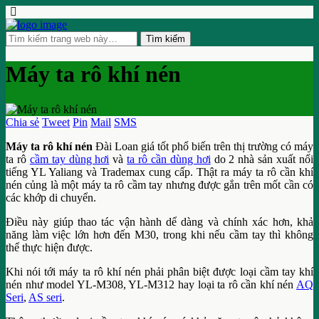
Máy ta rô khí nén
Chia sẻ
Tweet
Pin
Mail
SMS
Máy ta rô khí nén
Đài Loan giá tốt phổ biến trên thị trường có máy
ta rô
cầm tay dùng hơi
và
ta rô cần dùng hơi
do 2 nhà sản xuất nổi
tiếng YL Yaliang và Trademax cung cấp. Thật ra máy ta rô cần khí
nén củng là một máy ta rô cầm tay nhưng được gắn trên mốt cần có
các khớp di chuyển.
Điều này giúp thao tác vận hành dể dàng và chính xác hơn, khả
năng làm việc lớn hơn đến M30, trong khi nếu cầm tay thì không
thể thực hiện được.
Khi nói tới máy ta rô khí nén phải phân biệt được loại cầm tay khí
nén như model YL-M308, YL-M312 hay loại ta rô cần khí nén
AQ
Seri
,
AS seri
.