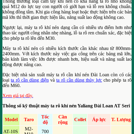
Thông thường loại cầm tay khí nén có khả năng ta rô nhỏ không
quá M12 do lực tay con người có giới hạn và lỗ ren không chuẩn,
không đồng tâm. Khi gia công hàng loạt hoặc thực hiện trên các bản
mã lớn thì thời gian thực hiện lâu, năng suất lao động không cao.
Ngược lại, máy ta rô khí nén dạng cần có nhiều ưu điểm hơn như
thao tác người công nhân nhẹ nhàng, lỗ ta rô ren chuẩn xác, đặc biệt
cho phép ta rô lên đến M30.
Máy ta rô khí nén có nhiều kích thước cần khác nhau từ 800mm-
2400mm. Với kích thước này việc gia công trên các bảng mã lớn,
bán kính làm việc lớn được nhanh hơn, hiệu suất và năng suất lao
động được nâng cao.
Đặc biệt nhà sản xuất máy ta rô cần khí nén Đài Loan còn có các
loại
ta rô cần dùng điện
và
ta rô cần dùng thủy lực
cho phép ta rô
đến M60.
Xem giá tại đây.
Thông số kỹ thuật máy ta rô khí nén Yaliang Đài Loan AT Seri
Tốc
Cần
Model
Taro
Collet
Áp lực
T. Lượng
độ
rộng
M2-
AT-10S
700