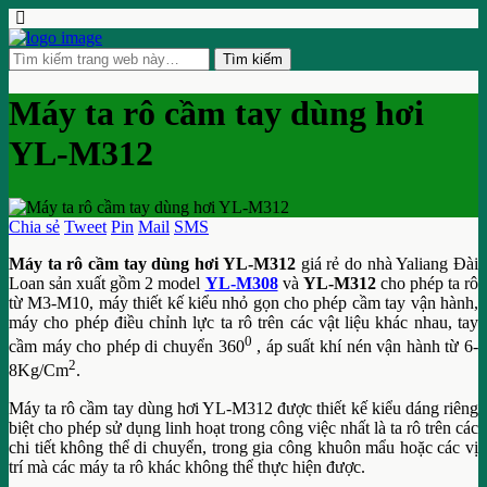
Máy ta rô cầm tay dùng hơi
YL-M312
Chia sẻ
Tweet
Pin
Mail
SMS
Máy ta rô cầm tay dùng hơi YL-M312
giá rẻ do nhà Yaliang Đài
Loan sản xuất gồm 2 model
YL-M308
và
YL-M312
cho phép ta rô
từ M3-M10, máy thiết kế kiểu nhỏ gọn cho phép cầm tay vận hành,
máy cho phép điều chỉnh lực ta rô trên các vật liệu khác nhau, tay
0
cầm máy cho phép di chuyển 360
, áp suất khí nén vận hành từ 6-
2
8Kg/Cm
.
Máy ta rô cầm tay dùng hơi YL-M312 được thiết kế kiểu dáng riêng
biệt cho phép sử dụng linh hoạt trong công việc nhất là ta rô trên các
chi tiết không thể di chuyển, trong gia công khuôn mẩu hoặc các vị
trí mà các máy ta rô khác không thể thực hiện được.