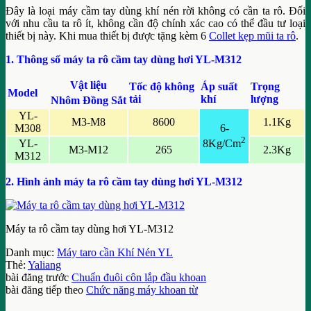
Đây là loại máy cầm tay dùng khí nén rời không có cần ta rô. Đối
với nhu cầu ta rô ít, không cần độ chính xác cao có thể đầu tư loại
thiết bị này. Khi mua thiết bị được tặng kèm 6
Collet kẹp mũi ta rô
.
1. Thông số máy ta rô cầm tay dùng hơi YL-M312
Vật liệu
Tốc độ không
Áp suất
Trọng
Model
tải
khí
lượng
Nhôm
Đồng
Sắt
YL-
M3-M8
8600
1.1Kg
M308
6-
2
YL-
8Kg/Cm
M3-M12
265
2.3Kg
M312
2. Hình ảnh máy ta rô cầm tay dùng hơi YL-M312
Máy ta rô cầm tay dùng hơi YL-M312
Danh mục:
Máy taro cần Khí Nén YL
Thẻ:
Yaliang
bài đăng trước
Chuẩn đuôi côn lắp đầu khoan
bài đăng tiếp theo
Chức năng máy khoan từ