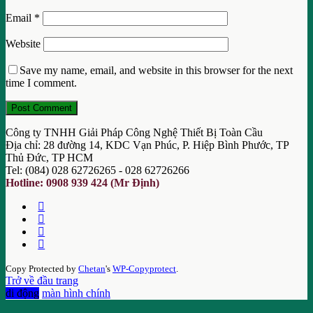
Email
*
Website
Save my name, email, and website in this browser for the next
time I comment.
Công ty TNHH Giải Pháp Công Nghệ Thiết Bị Toàn Cầu
Địa chỉ: 28 đường 14, KDC Vạn Phúc, P. Hiệp Bình Phước, TP
Thủ Đức, TP HCM
Tel: (084) 028 62726265 - 028 62726266
Hotline: 0908 939 424 (Mr Định)
Copy Protected by
Chetan
's
WP-Copyprotect
.
Trở về đầu trang
di động
màn hình chính