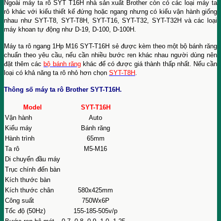
Ngoài máy ta rô SYT T16H nhà sản xuất Brother còn có các loại máy ta
rô khác với kiểu thiết kế đứng hoặc ngang nhưng có kiểu vận hành giống
nhau như SYT-T8, SYT-T8H, SYT-T16, SYT-T32, SYT-T32H và các loại
máy khoan tự động như D-19, D-100, D-100H.
Máy ta rô ngang 1Hp M16 SYT-T16H sẻ được kèm theo một bộ bánh răng
chuẩn theo yêu cầu, nếu cần nhiều bước ren khác nhau người dùng nên
đặt thêm các
bộ bánh răng
khác để có được giá thành thấp nhất. Nếu cần
loại có khả năng ta rô nhỏ hơn chọn
SYT-T8H
.
Thông số máy ta rô Brother SYT-T16H.
Model
SYT-T16H
Vận hành
Auto
Kiểu máy
Bánh răng
Hành trình
65mm
Ta rô
M5-M16
Di chuyển đầu máy
Trục chính đến bàn
Kích thước bàn
Kích thước chân
580x425mm
Công suất
750Wx6P
Tốc độ (50Hz)
155-185-505v/p