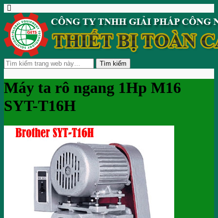
Máy ta rô ngang 1Hp M16
SYT-T16H