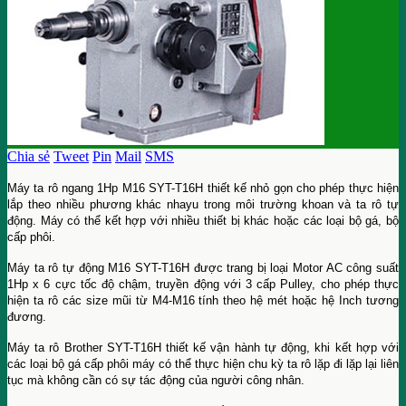
Chia sẻ
Tweet
Pin
Mail
SMS
Máy ta rô ngang 1Hp M16 SYT-T16H thiết kế nhỏ gọn cho phép thực hiện
lắp theo nhiều phương khác nhayu trong môi trường khoan và ta rô tự
động. Máy có thể kết hợp với nhiều thiết bị khác hoặc các loại bộ gá, bộ
cấp phôi.
Máy ta rô tự động M16 SYT-T16H được trang bị loại Motor AC công suất
1Hp x 6 cực tốc độ chậm, truyền động với 3 cấp Pulley, cho phép thực
hiện ta rô các size mũi từ M4-M16 tính theo hệ mét hoặc hệ Inch tương
đương.
Máy ta rô Brother SYT-T16H thiết kế vận hành tự động, khi kết hợp với
các loại bộ gá cấp phôi máy có thể thực hiện chu kỳ ta rô lặp đi lặp lại liên
tục mà không cần có sự tác động của người công nhân.