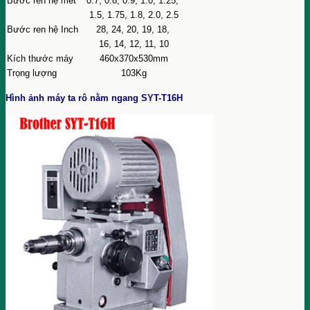
Bước ren hệ mét
0.7, 0.8, 0.9, 1.0, 1.25,
1.5, 1.75, 1.8, 2.0, 2.5
Bước ren hệ Inch
28, 24, 20, 19, 18,
16, 14, 12, 11, 10
Kích thước máy
460x370x530mm
Trọng lượng
103Kg
Hình ảnh máy ta rô nằm ngang SYT-T16H