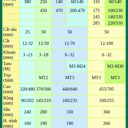
380
250
140
60/140
110
60/140
(rpm)
450
470
200-470
175
100/230
245
140/330
285
220/510
Cắt sâu
25
50
50
50
(mm)
Cắt
12-32
12-50
12-70
12-100
(mm)
Khoan
3 -13
3 -18
6 -32
6 -32
(mm)
Taro
M3-M24
M3-M30
(M)
Trục
MT2
MT3
MT3
MT3
chính
Cao
320/480
370/560
440/640
455/705
(mm)
Rộng
90/202
145/210
160/235
160/255
(mm)
Sâu
240
280
330
360
(mm)
H. trình
160
190
190
260
(mm)