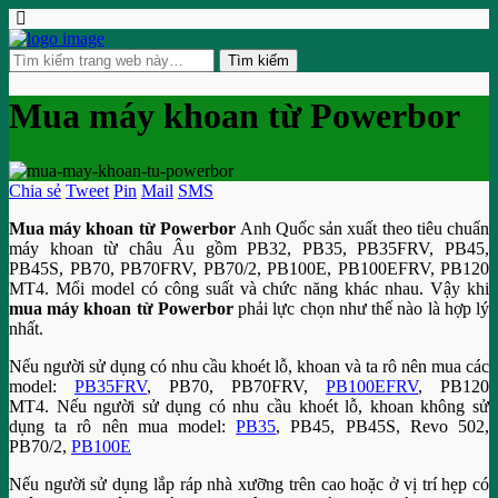
Mua máy khoan từ Powerbor
Chia sẻ
Tweet
Pin
Mail
SMS
Mua máy khoan từ Powerbor
Anh Quốc sản xuất theo tiêu chuẩn
máy khoan từ châu Âu gồm PB32, PB35, PB35FRV, PB45,
PB45S, PB70, PB70FRV, PB70/2, PB100E, PB100EFRV, PB120
MT4. Mổi model có công suất và chức năng khác nhau. Vậy khi
mua máy khoan từ Powerbor
phải lực chọn như thế nào là hợp lý
nhất.
Nếu người sử dụng có nhu cầu khoét lỗ, khoan và ta rô nên mua các
model:
PB35FRV
, PB70, PB70FRV,
PB100EFRV
, PB120
MT4. Nếu người sử dụng có nhu cầu khoét lỗ, khoan không sử
dụng ta rô nên mua model:
PB35
, PB45, PB45S, Revo 502,
PB70/2,
PB100E
Nếu người sử dụng lắp ráp nhà xưỡng trên cao hoặc ở vị trí hẹp có