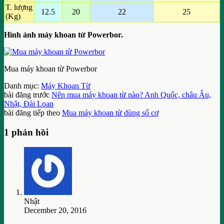
T. lượng
12.5
20
22
25
(Kg)
Hình ảnh máy khoan từ Powerbor.
Mua máy khoan từ Powerbor
Danh mục:
Máy Khoan Từ
bài đăng trước
Nên mua máy khoan từ nào? Anh Quốc, châu Âu,
Nhật, Đài Loan
bài đăng tiếp theo
Mua máy khoan từ dùng số cơ
1 phản hồi
Nhật
December 20, 2016