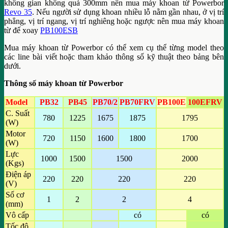
không gian không quá 300mm nên mua máy khoan từ Powerbor
Revo 35
. Nếu người sử dụng khoan nhiều lỗ nằm gần nhau, ở vị trí
phẳng, vị trí ngang, vị trí nghiêng hoặc ngược nên mua máy khoan
từ đế xoay
PB100ESB
Mua máy khoan từ Powerbor có thể xem cụ thể từng model theo
các line bài viết hoặc tham khảo thông số kỹ thuật theo bảng bên
dưới.
Thông số máy khoan từ Powerbor
Model
PB32
PB45
PB70/2
PB70FRV
PB100E
100EFRV
C. Suất
780
1225
1675
1875
1795
(W)
Motor
720
1150
1600
1800
1700
(W)
Lực
1000
1500
1500
2000
(Kgs)
Điện áp
220
220
220
220
(V)
Số cơ
1
2
2
4
(mm)
Vô cấp
có
có
Tốc độ