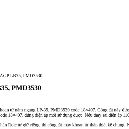
o, AGP LB35, PMD3530
LB35, PMD3530
khoan từ nằm ngang LP-35, PMD3530 code 18×407. Công tắt này được t
ode 18×407, đúng điện áp mới sử dụng được. Nếu thay sai điện áp 110V,
n Role tự giử riêng, thì công tắt máy khoan từ thấp thiết kế chung. Kh