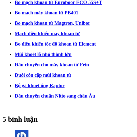
Bo mạch khoan từ Euroboor ECO-55S+T
Bo mạch máy khoan từ PB401
Bo mạch khoan từ Magtron, Unibor
Mạch điều khiển máy khoan từ
Bo điều khiển tốc độ khoan từ Element
Mũi khoét lỗ nhỏ thành lớn
Đầu chuyển cho máy khoan từ Fein
Đuôi côn cặp mũi khoan từ
Bộ gá khoét ống Raptor
Đầu chuyển chuẩn Nitto sang châu Âu
5 bình luận