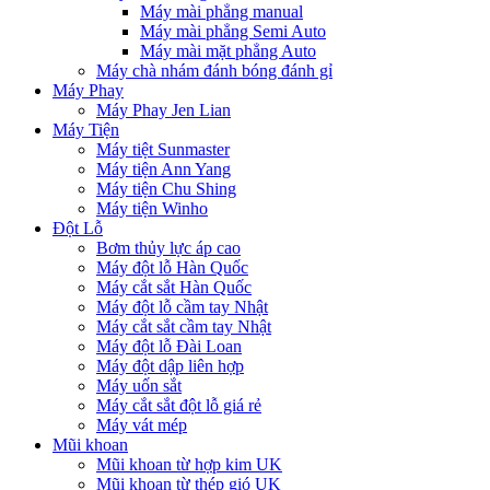
Máy mài phẳng manual
Máy mài phẳng Semi Auto
Máy mài mặt phẳng Auto
Máy chà nhám đánh bóng đánh gỉ
Máy Phay
Máy Phay Jen Lian
Máy Tiện
Máy tiệt Sunmaster
Máy tiện Ann Yang
Máy tiện Chu Shing
Máy tiện Winho
Đột Lỗ
Bơm thủy lực áp cao
Máy đột lỗ Hàn Quốc
Máy cắt sắt Hàn Quốc
Máy đột lỗ cầm tay Nhật
Máy cắt sắt cầm tay Nhật
Máy đột lỗ Đài Loan
Máy đột dập liên hợp
Máy uốn sắt
Máy cắt sắt đột lỗ giá rẻ
Máy vát mép
Mũi khoan
Mũi khoan từ hợp kim UK
Mũi khoan từ thép gió UK