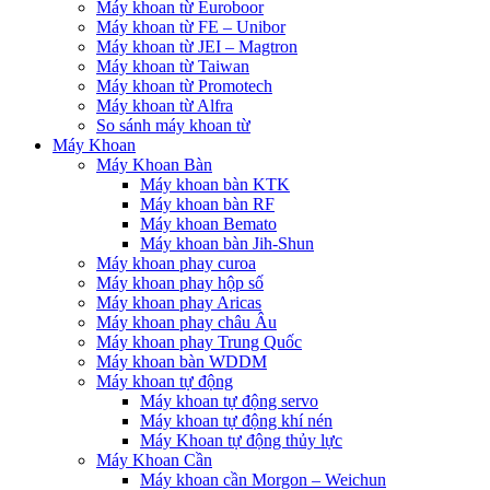
Máy khoan từ Euroboor
Máy khoan từ FE – Unibor
Máy khoan từ JEI – Magtron
Máy khoan từ Taiwan
Máy khoan từ Promotech
Máy khoan từ Alfra
So sánh máy khoan từ
Máy Khoan
Máy Khoan Bàn
Máy khoan bàn KTK
Máy khoan bàn RF
Máy khoan Bemato
Máy khoan bàn Jih-Shun
Máy khoan phay curoa
Máy khoan phay hộp số
Máy khoan phay Aricas
Máy khoan phay châu Âu
Máy khoan phay Trung Quốc
Máy khoan bàn WDDM
Máy khoan tự động
Máy khoan tự động servo
Máy khoan tự động khí nén
Máy Khoan tự động thủy lực
Máy Khoan Cần
Máy khoan cần Morgon – Weichun