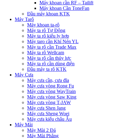
Máy khoan cần RF – Tailift
Máy khoan Cần ToneFan
Đầu máy khoan KTK
Máy Tarô
Máy khoan ta-rô
Máy ta rô Tự Động
Máy ta rô kiểu ly hợp
Máy taro cần Khí Nén YL
Máy ta rô cần Trade Max
Máy ta rô Wellcam
Máy ta rô cần thủy lực
Máy ta rô cần dùng điện
Đầu máy ta rô KTK
Máy Cưa
Máy cưa cần, cưa đĩa
Máy cưa vòng Rong Fu
Máy cưa vòng WayTrain
Máy cưa vòng Saw King
Máy cưa vòng T-JAW
Máy cưa Shen Jang
Máy cưa Sheng Woei
Máy cưa kiểu châu Âu
Máy Mài
Máy Mài 2 Đá
Máy Mài Phẳng