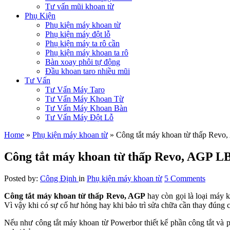
Tư vấn mũi khoan từ
Phụ Kiện
Phụ kiện máy khoan từ
Phụ kiện máy đột lỗ
Phụ kiện máy ta rô cần
Phụ kiện máy khoan ta rô
Bàn xoay phôi tự động
Đầu khoan taro nhiều mũi
Tư Vấn
Tư Vấn Máy Taro
Tư Vấn Máy Khoan Từ
Tư Vấn Máy Khoan Bàn
Tư Vấn Máy Đột Lỗ
Home
»
Phụ kiện máy khoan từ
»
Công tắt máy khoan từ thấp Rev
Công tắt máy khoan từ thấp Revo, AGP 
Posted by:
Công Định
in
Phụ kiện máy khoan từ
5 Comments
Công tắt máy khoan từ thấp Revo, AGP
hay còn gọi là loại máy 
Vì vậy khi có sự cố hư hỏng hay khi bảo trì sửa chữa cần thay đúng c
Nếu như công tắt máy khoan từ Powerbor thiết kế phần công tắt và phầ