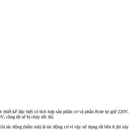
hiết kế đặc biệt có tích hợp sẳn phần cơ và phần Role tự giử 220V.
 công tắt sẽ bị cháy tức thì.
i tác động (bấm nút) là tác động cơ vì vậy sử dụng rất bền ít jhi xảy