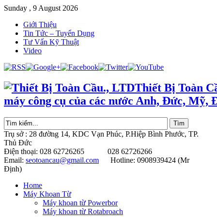
Sunday , 9 August 2026
Giới Thiệu
Tin Tức – Tuyển Dụng
Tư Vấn Kỹ Thuật
Video
Thiết Bị Toàn C
máy công cụ của các nước Anh, Đức, Mỹ, 
Trụ sở : 28 đường 14, KDC Vạn Phúc, P.Hiệp Bình Phước, TP.
Thủ Đức
Điện thoại: 028 62726265 028 62726266
Email:
seotoancau@gmail.com
Hotline: 0908939424 (Mr
Định)
Home
Máy Khoan Từ
Máy khoan từ Powerbor
Máy khoan từ Rotabroach