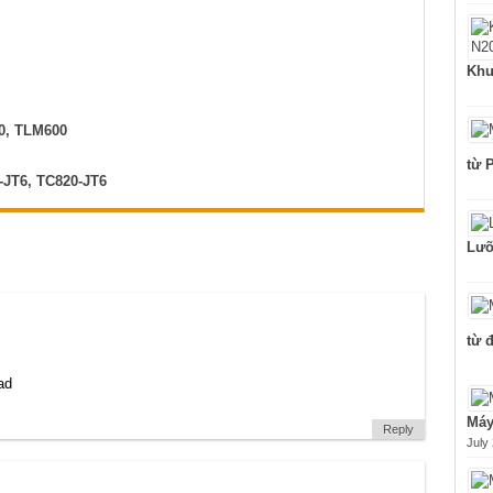
Khu
0, TLM600
từ 
-JT6, TC820-JT6
Lưỡ
từ 
ad
Máy
Reply
July