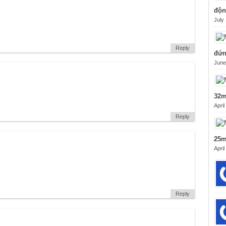
độn
July
Reply
đứn
June
32m
April
Reply
25m
April
Reply