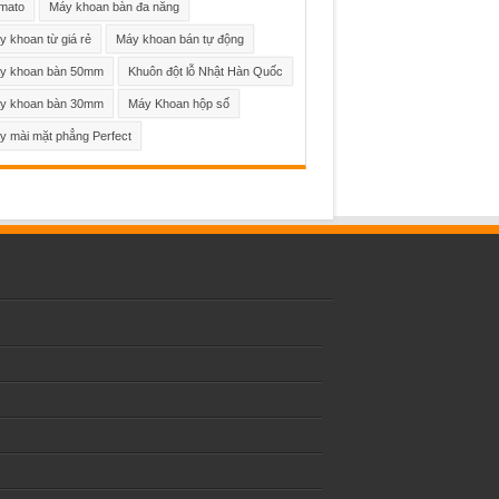
mato
Máy khoan bàn đa năng
 khoan từ giá rẻ
Máy khoan bán tự động
y khoan bàn 50mm
Khuôn đột lỗ Nhật Hàn Quốc
y khoan bàn 30mm
Máy Khoan hộp số
y mài mặt phẳng Perfect