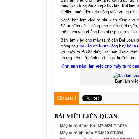
Bàn làm việc cho máy ta rô cần thủy lực 
thủy lực và nguồn cung cấp điện. Khi làm 
là điều thuận tiện cho công việc và người 
Ngoài bàn làm việc ra phụ kiện dùng cho má
Đế từ vĩnh cửu củng cho phép di chuyển, d
thể di chuyển chẳng hạn như phôi lớn, blo
Bàn làm việc cho máy ta rô cần Đài Loan 
giống như
bộ đảo chiều tự động
hay
bộ ta 
với máy ta rô cần thủy lực luôn được kèm 
nhưng trên mặt rãnh chữ T gọi là Cast iron 
Hình ảnh bàn làm việc cho máy ta rô c
Bàn làm việ
Share !
BÀI VIẾT LIÊN QUAN
Máy ta rô dùng hơi M3-M24 GT-035
Máy ta rô khí nén M3-M20 GT-034