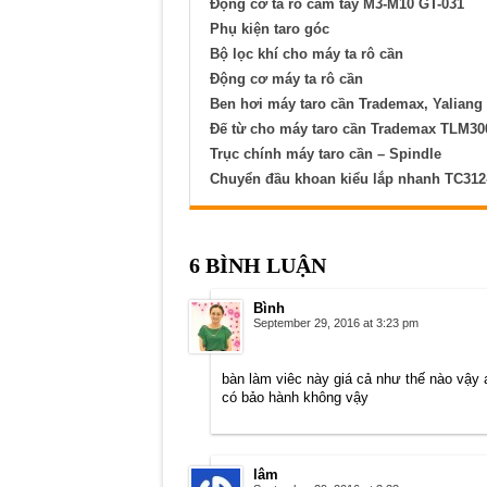
Động cơ ta rô cầm tay M3-M10 GT-031
Phụ kiện taro góc
Bộ lọc khí cho máy ta rô cần
Động cơ máy ta rô cần
Ben hơi máy taro cần Trademax, Yaliang
Đế từ cho máy taro cần Trademax TLM30
Trục chính máy taro cần – Spindle
Chuyển đầu khoan kiểu lắp nhanh TC312
6 BÌNH LUẬN
Bình
September 29, 2016 at 3:23 pm
bàn làm viêc này giá cả như thế nào vậy 
có bảo hành không vậy
lâm