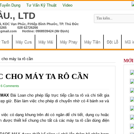
 Tuyển Dụng
Tư Vấn Kỹ Thuật
Video
4, KDC Vạn Phúc, P.Hiệp Bình Phước, TP. Thủ Đức
2726265 028 62726266
gmail.com
Hotline: 0908939424 (Mr Định)
 Tarô
Máy Cưa
Máy Mài
Máy Phay
Máy Tiện
Đột Lỗ
Mũi 
 cho máy ta rô cần
MỚI
C CHO MÁY TA RÔ CẦN
6 Comments
E MAX
Đài Loan cho phép lắp trực tiếp cần ta rô và chi tiết gia
kẹp giử. Bàn làm việc cho phép di chuyển nhờ có 4 bánh xe và
ệc có dạng khung trên đó có ngăn để chi tiết, dụng cụ hoặc
àn được thiết kế chung cho tất cả các máy ta rô cần dùng điện