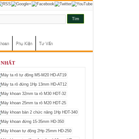
khoan
Phụ Kiện
Tư Vấn
 NHẤT