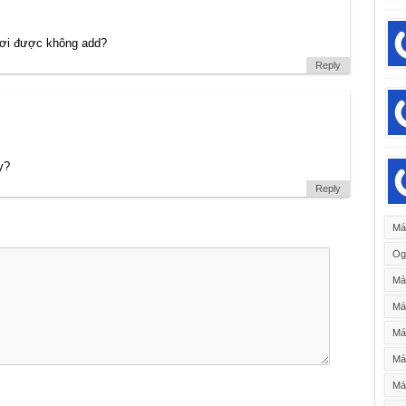
nơi được không add?
Reply
y?
Reply
Má
Og
Má
Má
Má
Máy
Máy