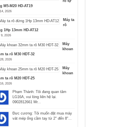
rô tự
g M5-M20 HD-AT19
 14, 2026
Máy ta
rô
g 1Hp 13mm HD-AT12
 9, 2026
Máy
khoan
m ta rô M30 HDT-32
 28, 2026
Máy
khoan
m ta rô M20 HDT-25
 16, 2026
Phạm Thành: Tôi đang quan tâm
LG16A, vui lòng liên hệ lại.
0902812661 Mr...
Ðưc cương: Tôi muốn đặt mua máy
vát mép ống cầm tay từ 2" đến 8"...