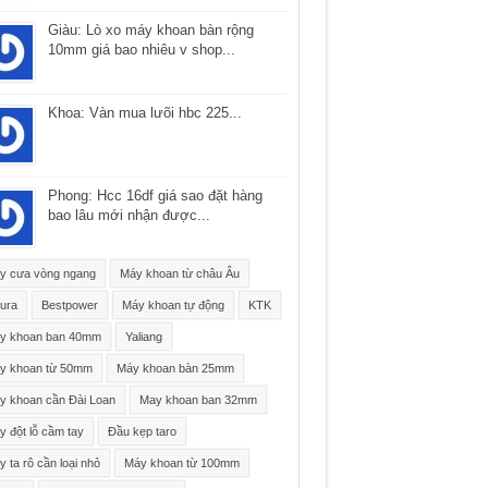
Giàu: Lò xo máy khoan bàn rộng
10mm giá bao nhiêu v shop...
Khoa: Vàn mua lưõi hbc 225...
Phong: Hcc 16df giá sao đặt hàng
bao lâu mới nhận được...
y cưa vòng ngang
Máy khoan từ châu Âu
ura
Bestpower
Máy khoan tự động
KTK
y khoan ban 40mm
Yaliang
y khoan từ 50mm
Máy khoan bàn 25mm
y khoan cần Đài Loan
May khoan ban 32mm
 đột lỗ cầm tay
Đầu kẹp taro
 ta rô cần loại nhỏ
Máy khoan từ 100mm