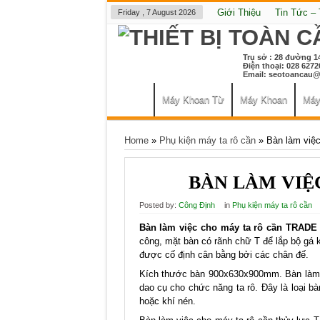
Giới Thiệu
Tin Tức –
Friday , 7 August 2026
Trụ sở : 28 đường 1
Điện thoại: 028 6
Email:
seotoancau@
Máy Khoan Từ
Máy Khoan
Máy
Home
»
Phụ kiện máy ta rô cần
»
Bàn làm việc
BÀN LÀM VIỆ
Posted by:
Công Định
in
Phụ kiện máy ta rô cần
Bàn làm việc cho máy ta rô cần TRAD
công, mặt bàn có rãnh chữ T để lắp bộ gá 
được cố định cân bằng bởi các chân đế.
Kích thước bàn 900x630x900mm. Bàn làm vi
dao cụ cho chức năng ta rô. Đây là loại b
hoặc khí nén.