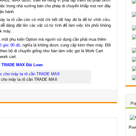
TRADE MAX được thiết kế riêng vì phải lắp thêm bộ phận bơm
việc trong nhà xưởng bàn cho phép di chuyển khắp mọi nơi đây
vận hành.
y ta rô cần còn có một chi tiết rất hay đó là đế từ vĩnh cữu.
ễ dàng đặt lên các vật có từ tính để làm việc khi phôi không
ck máy.
là một phụ kiện Option mà người sử dụng cần phải mua thêm
rô góc 90 độ
, nghĩa là không được cung cấp kèm theo máy. Đối
theo bộ di chuyển giống như bàn làm việc gọi là Work Cart
work cart.
ần TRADE MAX Đài Loan
c cho máy ta rô cần TRADE MAX
Po
Pow