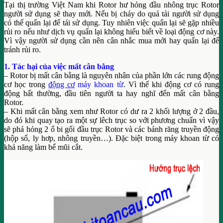
Tại thị trường Việt Nam khi Rotor hư hỏng đầu nhông trục Rotor
người sử dụng sẽ thay mới. Nếu bị cháy do quá tải người sử dụng
có thể quấn lại để tái sử dụng. Tuy nhiên việc quấn lại sẽ gặp nhiều
rủi ro nếu như dịch vụ quấn lại không hiểu biết về loại động cơ này.
Vì vậy người sử dụng cần nên cân nhắc mua mới hay quấn lại để
tránh rủi ro.
1. Tác hại của việc mất cân bằng
– Rotor bị mất cân bằng là nguyên nhân của phần lớn các rung động
cơ học trong
động cơ
máy khoan từ
. Vì thế khi động cơ có rung
động bất thường, đầu tiên người ta hay nghĩ đến mất cân bằng
Rotor.
– Khi mất cân bằng xem như Rotor có dư ra 2 khối lượng ở 2 đầu,
do đó khi quay tạo ra một sự lêch trục so với phương chuẩn vì vậy
sẽ phá hỏng 2 ổ bi gối đầu trục Rotor và các bánh răng truyền động
(hộp số, ly hơp, nhông truyền…). Đặc biệt trong máy khoan từ có
khả năng làm bể mũi cắt.