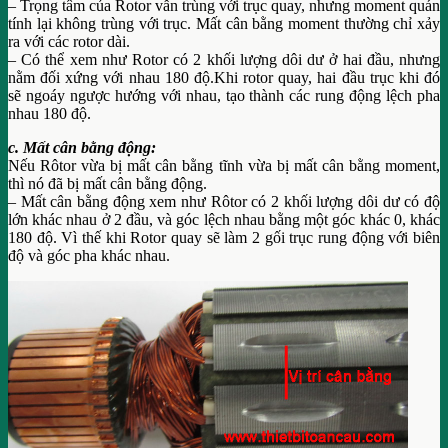
– Trọng tâm của Rotor vẫn trùng với trục quay, nhưng moment quán
tính lại không trùng với trục. Mất cân bằng moment thường chỉ xảy
ra với các rotor dài.
– Có thể xem như Rotor có 2 khối lượng dôi dư ở hai đầu, nhưng
nằm đối xứng với nhau 180 độ.Khi rotor quay, hai đầu trục khi đó
sẽ ngoáy ngược hướng với nhau, tạo thành các rung động lệch pha
nhau 180 độ.
c. Mất cân bằng động:
Nếu Rôtor vừa bị mất cân bằng tĩnh vừa bị mất cân bằng moment,
thì nó đã bị mất cân bằng động.
– Mất cân bằng động xem như Rôtor có 2 khối lượng dôi dư có độ
lớn khác nhau ở 2 đầu, và góc lệch nhau bằng một góc khác 0, khác
180 độ. Vì thế khi Rotor quay sẽ làm 2 gối trục rung động với biên
độ và góc pha khác nhau.