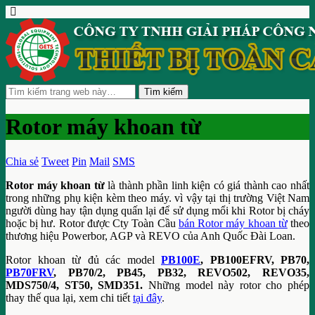
Rotor máy khoan từ
Chia sẻ
Tweet
Pin
Mail
SMS
Rotor máy khoan từ
là thành phần linh kiện có giá thành cao nhất
trong những phụ kiện kèm theo máy. vì vậy tại thị trường Việt Nam
người dùng hay tận dụng quấn lại để sử dụng mổi khi Rotor bị cháy
hoặc bị hư. Rotor được Cty Toàn Cầu
bán Rotor máy khoan từ
theo
thương hiệu Powerbor, AGP và REVO của Anh Quốc Đài Loan.
Rotor khoan từ đủ các model
PB100E
, PB100EFRV, PB70,
PB70FRV
, PB70/2, PB45, PB32, REVO502, REVO35,
MDS750/4, ST50, SMD351.
Những model này rotor cho phép
thay thế qua lại, xem chi tiết
tại đây
.