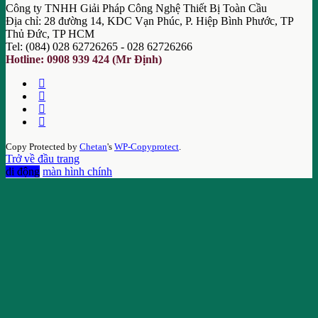
Công ty TNHH Giải Pháp Công Nghệ Thiết Bị Toàn Cầu
Địa chỉ: 28 đường 14, KDC Vạn Phúc, P. Hiệp Bình Phước, TP
Thủ Đức, TP HCM
Tel: (084) 028 62726265 - 028 62726266
Hotline: 0908 939 424 (Mr Định)
Copy Protected by
Chetan
's
WP-Copyprotect
.
Trở về đầu trang
di động
màn hình chính