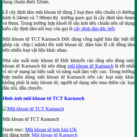
dụng chuẩn đuôi 32mm.
Lỗ cây định tâm mũi khoan từ dùng 2 loại theo tiêu chuẩn có đường
kính 6.34mm và 7.98mm thị trường quen gọi là cây định tâm 6mm
và 8mm. Trong trường hợp khoét lỗ sâu hơn tiêu chuẩn nên sử dụng
kiểu cây định tâm nối hay còn gọi là
cây định tâm đặc biệt
.
Mũi khoan từ TCT Karnasch Đức dùng công nghệ hàn đặc biệt để
ghép các chíp ( mãnh) lên mũi khoan từ, đảm bảo lỗ cắt đồng tâm
trên nhiều loại vật liệu khác nhau.
Nhà sản xuất máy khoan từ Đức khuyến cáo rằng nếu dùng máy
khoan từ Karnasch thì nên dùng
mũi khoan từ Karnasch
là tốt nhất
vì nó sẽ mang lại hiệu suất và năng suất làm việc cao. Trong trường
hợp muốn dùng mũi khoan từ Karnasch trên các loại máy khác
không phải là máy khoan từ, người sử dụng nên mua thêm các loại
đầu nối, đầu chuyển.
Hình ảnh mũi khoan từ TCT Karnasch
Mũi khoan từ TCT Karnasch
Danh mục:
Mũi khoan từ hợp kim UK
bài đăng trước
Mũi khoan từ Karnasch