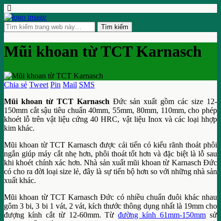
Mũi khoan từ TCT Karnasch
Chia sẻ
Tweet
Pin
Mail
SMS
Mũi khoan từ TCT Karnasch
Đức sản xuất gồm các size 12-
150mm cắt sậu tiêu chuẩn 40mm, 55mm, 80mm, 110mm, cho phép
khoét lỗ trên vật liệu cứng 40 HRC, vật liệu Inox và các loại hhợp
kim khác.
Mũi khoan từ TCT Karnasch được cải tiến có kiểu rãnh thoát phôi
ngắn giúp máy cắt nhẹ hơn, phôi thoát tốt hơn và đặc biệt là lỗ sau
khi khoét chính xác hơn. Nhà sản xuất mũi khoan từ Karnasch Đức
có cho ra đời loại size lẻ, đây là sự tiến bộ hơn so với những nhà sản
xuất khác.
Mũi khoan từ TCT Karnasch Đức có nhiều chuẩn đuôi khác nhau
gôm 3 bi, 3 bi 1 vát, 2 vát, kích thước thông dụng nhất là 19mm cho
đượng kính cắt từ 12-60mm. Từ
đường kính 61mm-150mm
sử