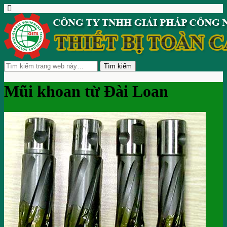
Mũi khoan từ Đài Loan