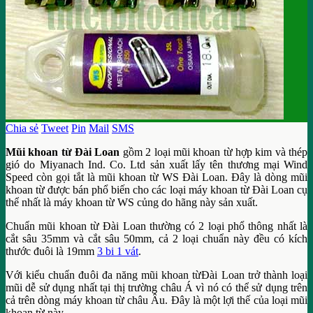
Chia sẻ
Tweet
Pin
Mail
SMS
Mũi khoan từ Đài Loan
gồm 2 loại mũi khoan từ hợp kim và thép
gió do Miyanach Ind. Co. Ltd sản xuất lấy tên thương mại Wind
Speed còn gọi tắt là mũi khoan từ WS Đài Loan. Đây là dòng mũi
khoan từ được bán phổ biến cho các loại máy khoan từ Đài Loan cụ
thể nhất là máy khoan từ WS củng do hãng này sản xuất.
Chuẩn mũi khoan từ Đài Loan thường có 2 loại phổ thông nhất là
cắt sâu 35mm và cắt sâu 50mm, cả 2 loại chuẩn này đều có kích
thước đuôi là 19mm
3 bi 1 vát
.
Với kiểu chuẩn đuôi đa năng mũi khoan từĐài Loan trở thành loại
mũi dễ sử dụng nhất tại thị trường châu Á vì nó có thể sử dụng trên
cả trên dòng máy khoan từ châu Âu. Đây là một lợi thế của loại mũi
khoan từ này.