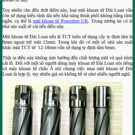
Tuy nhiên cho đến thời điểm này, loại mũi khoan từ Đài Loan vẩn
còn sử dụng kiểu rãnh dài nên khả năng thoát phôi không bằng rãnh
ngắn, cụ thể là
mũi khoan từ Powerbor UK
. Trong tương lai có lẻ
nhà sản xuất sẽ cải tiến điều này.
Mũi khoan từ Đài Loan nếu là TCT luôn sử dụng cây ty định tâm là
8mm ngoại trừ mũi 12mm. Trong khi đó có một số nhà sản xuất
khác mũi TCT từ 12-18mm vẩn sử dụng ty định tâm 6mm.
Thật ra điều này không ảnh hưởng đến chất lượng mũi và quá trình
cắt lỗ. Đối với một số người dùng máy khoan từ Đài Loan nói riêng
và máy khoan từ châu Á nói chung việc mua mũi khoan từ Đài
Loan là hợp lý, tuy nhiên giá nó không hề rẻ như nhiều người nghĩ.