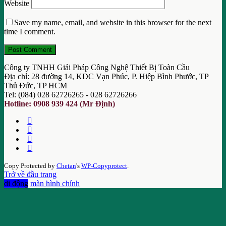
Website
Save my name, email, and website in this browser for the next
time I comment.
Công ty TNHH Giải Pháp Công Nghệ Thiết Bị Toàn Cầu
Địa chỉ: 28 đường 14, KDC Vạn Phúc, P. Hiệp Bình Phước, TP
Thủ Đức, TP HCM
Tel: (084) 028 62726265 - 028 62726266
Hotline: 0908 939 424 (Mr Định)
Copy Protected by
Chetan
's
WP-Copyprotect
.
Trở về đầu trang
di động
màn hình chính