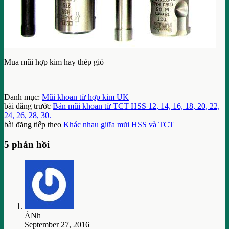
Mua mũi hợp kim hay thép gió
Danh mục:
Mũi khoan từ hợp kim UK
bài đăng trước
Bán mũi khoan từ TCT HSS 12, 14, 16, 18, 20, 22,
24, 26, 28, 30.
bài đăng tiếp theo
Khác nhau giữa mũi HSS và TCT
5 phản hồi
ÁNh
September 27, 2016