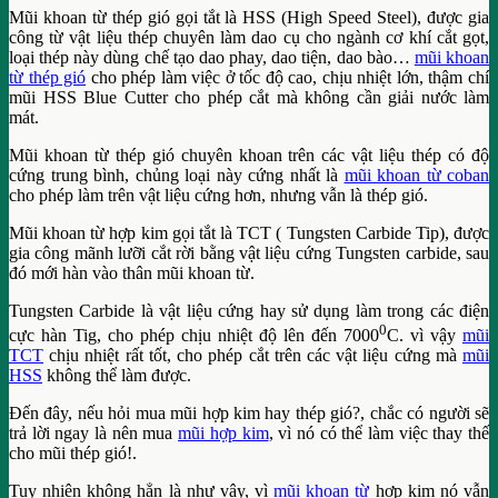
Mũi khoan từ thép gió gọi tắt là HSS (High Speed Steel), được gia
công từ vật liệu thép chuyên làm dao cụ cho ngành cơ khí cắt gọt,
loại thép này dùng chế tạo dao phay, dao tiện, dao bào…
mũi khoan
từ thép gió
cho phép làm việc ở tốc độ cao, chịu nhiệt lớn, thậm chí
mũi HSS Blue Cutter cho phép cắt mà không cần giải nước làm
mát.
Mũi khoan từ thép gió chuyên khoan trên các vật liệu thép có độ
cứng trung bình, chủng loại này cứng nhất là
mũi khoan từ coban
cho phép làm trên vật liệu cứng hơn, nhưng vẫn là thép gió.
Mũi khoan từ hợp kim gọi tắt là TCT ( Tungsten Carbide Tip), được
gia công mãnh lưỡi cắt rời bằng vật liệu cứng Tungsten carbide, sau
đó mới hàn vào thân mũi khoan từ.
Tungsten Carbide là vật liệu cứng hay sử dụng làm trong các điện
0
cực hàn Tig, cho phép chịu nhiệt độ lên đến 7000
C. vì vậy
mũi
TCT
chịu nhiệt rất tốt, cho phép cắt trên các vật liệu cứng mà
mũi
HSS
không thể làm được.
Đến đây, nếu hỏi mua mũi hợp kim hay thép gió?, chắc có người sẽ
trả lời ngay là nên mua
mũi hợp kim
, vì nó có thể làm việc thay thế
cho mũi thép gió!.
Tuy nhiên không hẳn là như vậy, vì
mũi khoan từ
hợp kim nó vẫn