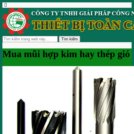
Mua mũi hợp kim hay thép gió