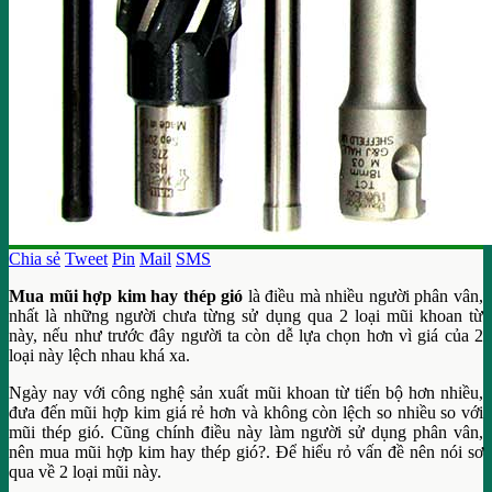
Chia sẻ
Tweet
Pin
Mail
SMS
Mua mũi hợp kim hay thép gió
là điều mà nhiều người phân vân,
nhất là những người chưa từng sử dụng qua 2 loại mũi khoan từ
này, nếu như trước đây người ta còn dễ lựa chọn hơn vì giá của 2
loại này lệch nhau khá xa.
Ngày nay với công nghệ sản xuất mũi khoan từ tiến bộ hơn nhiều,
đưa đến mũi hợp kim giá rẻ hơn và không còn lệch so nhiều so với
mũi thép gió. Cũng chính điều này làm người sử dụng phân vân,
nên mua mũi hợp kim hay thép gió?. Để hiểu rỏ vấn đề nên nói sơ
qua về 2 loại mũi này.